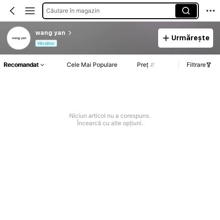
Căutare în magazin
wang yan
Urmărește
Vânzător
Recomandat
Cele Mai Populare
Preț
Filtrare
Niciun articol nu a corespuns.
Încearcă cu alte opțiuni.