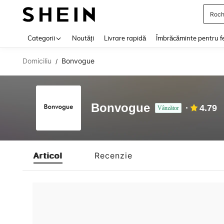
Roch
Use up 
Categorii
Noutăți
Livrare rapidă
Îmbrăcăminte pentru f
Domiciliu
Bonvogue
/
Bonvogue
4.79
Vânzător
Articol
Recenzie