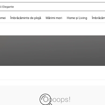
ii Elegante
and down arrow keys to navigate search Căutare recentă and Descoperire Căutar
emei
Îmbrăcăminte de plajă
Mărimi mari
Home și Living
Îmbrăcăm