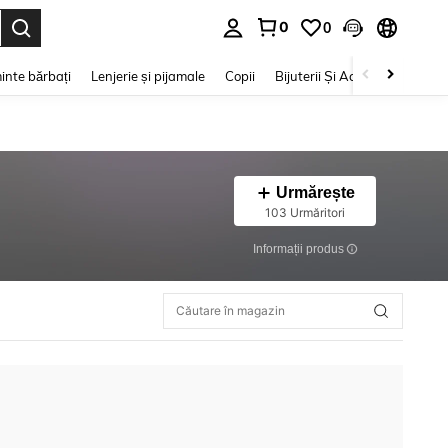
0
0
e. Press Enter to select.
inte bărbați
Lenjerie și pijamale
Copii
Bijuterii Și Accesorii
Frumu
Urmărește
103 Urmăritori
Informații produs