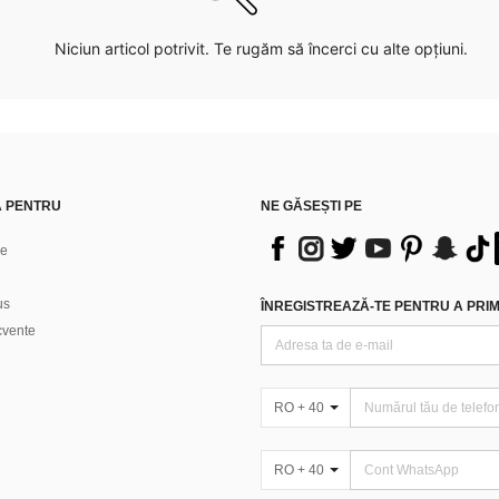
Niciun articol potrivit. Te rugăm să încerci cu alte opțiuni.
Ă PENTRU
NE GĂSEȘTI PE
ne
us
ÎNREGISTREAZĂ-TE PENTRU A PRIMI
ecvente
RO + 40
RO + 40