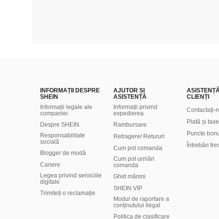
INFORMAȚII DESPRE
AJUTOR ȘI
ASISTENȚ
SHEIN
ASISTENȚĂ
CLIENȚI
Informații legale ale
Informații privind
Contactați-
companiei
expedierea
Plată și taxe
Despre SHEIN
Rambursare
Puncte bon
Responsabilitate
Retragere/ Retururi
socială
Întrebări fr
Cum pot comanda
Blogger de modă
Cum pot urmări
Cariere
comanda
Legea privind serviciile
Ghid mărimi
digitale
SHEIN VIP
Trimiteți o reclamație
Modul de raportare a
conținutului ilegal
Politica de clasificare