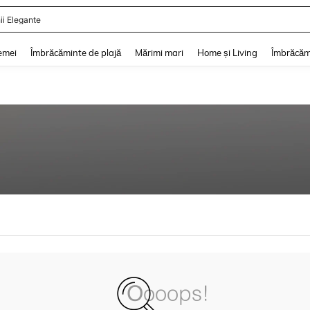
ii Elegante
and down arrow keys to navigate search Căutare recentă and Descoperire Căutar
emei
Îmbrăcăminte de plajă
Mărimi mari
Home și Living
Îmbrăcăm