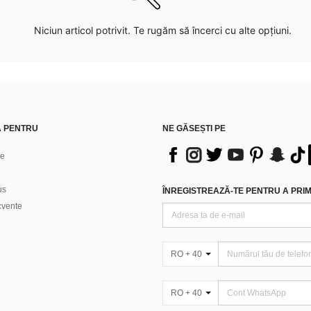
Niciun articol potrivit. Te rugăm să încerci cu alte opțiuni.
Ă PENTRU
NE GĂSEȘTI PE
ne
us
ÎNREGISTREAZĂ-TE PENTRU A PRIMI
ecvente
RO + 40
RO + 40