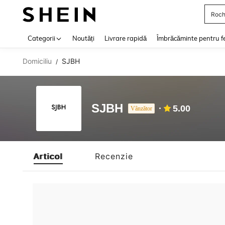
Roch
Use up 
Categorii
Noutăți
Livrare rapidă
Îmbrăcăminte pentru f
Domiciliu
SJBH
/
SJBH
5.00
Vânzător
Articol
Recenzie