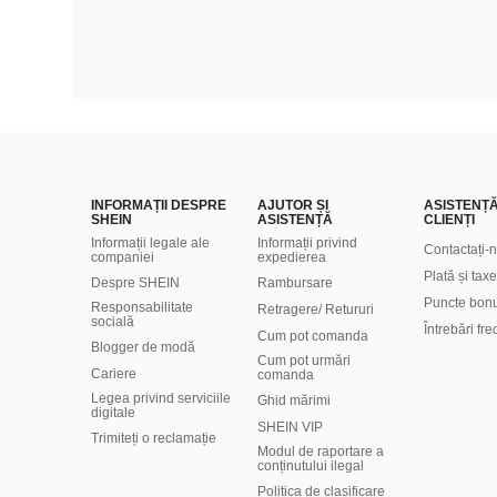
INFORMAȚII DESPRE
AJUTOR ȘI
ASISTENȚ
SHEIN
ASISTENȚĂ
CLIENȚI
Informații legale ale
Informații privind
Contactați-
companiei
expedierea
Plată și taxe
Despre SHEIN
Rambursare
Puncte bon
Responsabilitate
Retragere/ Retururi
socială
Întrebări fr
Cum pot comanda
Blogger de modă
Cum pot urmări
Cariere
comanda
Legea privind serviciile
Ghid mărimi
digitale
SHEIN VIP
Trimiteți o reclamație
Modul de raportare a
conținutului ilegal
Politica de clasificare