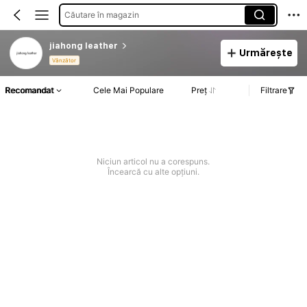
Căutare în magazin
jiahong leather
Urmărește
Vânzător
Recomandat
Cele Mai Populare
Preț
Filtrare
Niciun articol nu a corespuns.
Încearcă cu alte opțiuni.