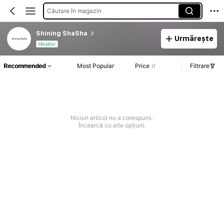
Căutare în magazin
Shining ShaSha
Urmărește
Vânzător
Recommended
Most Popular
Price
Filtrare
Niciun articol nu a corespuns.
Încearcă cu alte opțiuni.