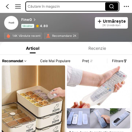
Căutare în magazin
FineG
Urmărește
2K Urmăritori
4.80
Vânzător
Informații despre produs: Divulgarea prețului, detalii privind vânzările și stocul.
14K Vândute recent
Recomandare 2K
Articol
Recenzie
Recomandat
Cele Mai Populare
Preț
Filtrare