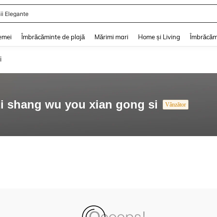
ii Elegante
and down arrow keys to navigate search Căutare recentă and Descoperire Căutar
emei
Îmbrăcăminte de plajă
Mărimi mari
Home și Living
Îmbrăcăm
i
 zi shang wu you xian gong si
Vânzător