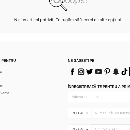
Niciun articol potrivit. Te rugăm să încerci cu alte opțiuni.
Ă PENTRU
NE GĂSEȘTI PE
ne
us
ÎNREGISTREAZĂ-TE PENTRU A PRIMI
ecvente
RO + 40
RO + 40