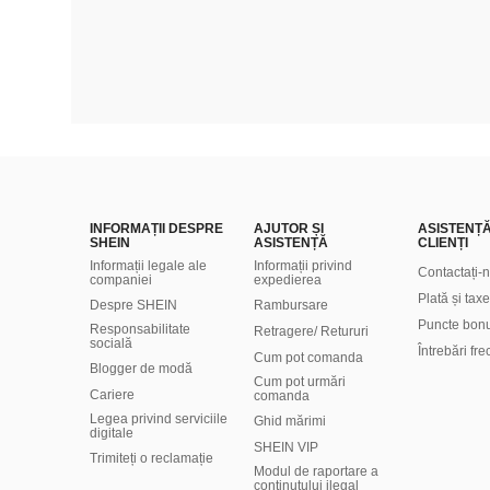
INFORMAȚII DESPRE
AJUTOR ȘI
ASISTENȚ
SHEIN
ASISTENȚĂ
CLIENȚI
Informații legale ale
Informații privind
Contactați-
companiei
expedierea
Plată și taxe
Despre SHEIN
Rambursare
Puncte bon
Responsabilitate
Retragere/ Retururi
socială
Întrebări fr
Cum pot comanda
Blogger de modă
Cum pot urmări
Cariere
comanda
Legea privind serviciile
Ghid mărimi
digitale
SHEIN VIP
Trimiteți o reclamație
Modul de raportare a
conținutului ilegal