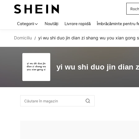
Roch
Use up 
Categorii
Noutăți
Livrare rapidă
Îmbrăcăminte pentru f
Domiciliu
yi wu shi duo jin dian zi shang wu you xian gong s
/
yi wu shi duo jin dian