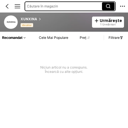
Căutare în magazin
XUNXINA
Urmărește
1 Urmăritori
Vânzător
Recomandat
Cele Mai Populare
Preț
Filtrare
Niciun articol nu a corespuns.
Încearcă cu alte opțiuni.