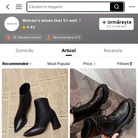
Căutare în magazin
Women's shoes that fit well
Urmărește
372 Urmăritori
4.82
Informații despre produs: Divulgarea prețului, detalii privind vânzările și stocul.
2K Vândute recent
Recomandare 272
Domiciliu
Articol
Recenzie
Recommended
Most Popular
Price
Filtrare