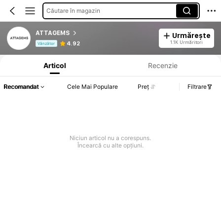
Căutare în magazin
ATTAGEMS
Urmărește
Informații despre produs: Divulgarea prețului, detalii privind vânzările și stocul.
1.1K Urmăritori
4.92
Vânzător
Articol
Recenzie
Recomandat
Cele Mai Populare
Preț
Filtrare
Niciun articol nu a corespuns.
Încearcă cu alte opțiuni.