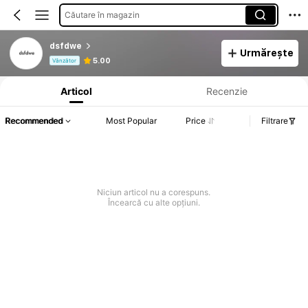
Căutare în magazin
dsfdwe
Urmărește
Informații despre produs: Divulgarea prețului, detalii privind vânzările și stocul.
5.00
Vânzător
Articol
Recenzie
Recommended
Most Popular
Price
Filtrare
Niciun articol nu a corespuns.
Încearcă cu alte opțiuni.