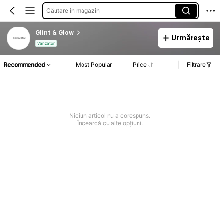
Căutare în magazin
Glint & Glow
Urmărește
Vânzător
Recommended
Most Popular
Price
Filtrare
Niciun articol nu a corespuns.
Încearcă cu alte opțiuni.