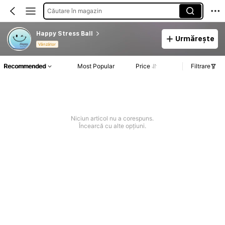
Căutare în magazin
Happy Stress Ball
Urmărește
Vânzător
Recommended
Most Popular
Price
Filtrare
Niciun articol nu a corespuns.
Încearcă cu alte opțiuni.