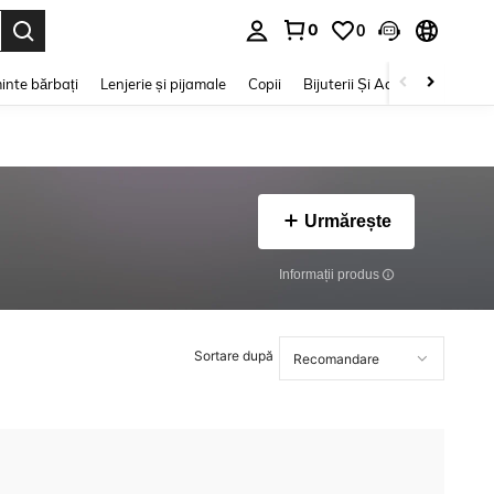
0
0
e. Press Enter to select.
inte bărbați
Lenjerie și pijamale
Copii
Bijuterii Și Accesorii
Frumu
Urmărește
Informații produs
Sortare după