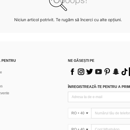
Niciun articol potrivit. Te rugăm să încerci cu alte opțiuni.
Ă PENTRU
NE GĂSEȘTI PE
ne
us
ÎNREGISTREAZĂ-TE PENTRU A PRIMI
ecvente
RO + 40
RO + 40