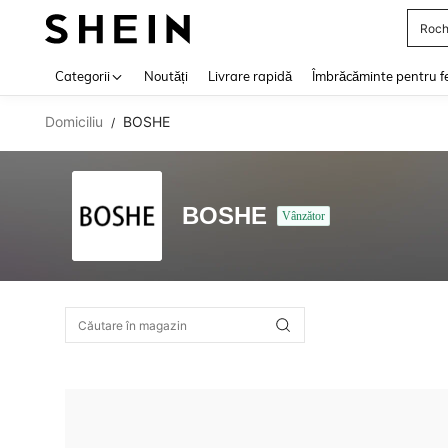
Roch
Use up 
Categorii
Noutăți
Livrare rapidă
Îmbrăcăminte pentru f
Domiciliu
BOSHE
/
BOSHE
Vânzător