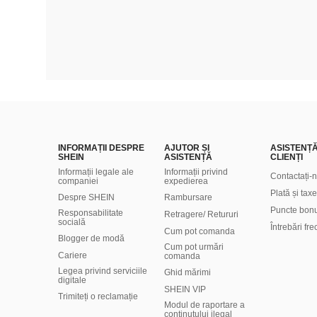
INFORMAȚII DESPRE
AJUTOR ȘI
ASISTENȚ
SHEIN
ASISTENȚĂ
CLIENȚI
Informații legale ale
Informații privind
Contactați-
companiei
expedierea
Plată și taxe
Despre SHEIN
Rambursare
Puncte bon
Responsabilitate
Retragere/ Retururi
socială
Întrebări fr
Cum pot comanda
Blogger de modă
Cum pot urmări
Cariere
comanda
Legea privind serviciile
Ghid mărimi
digitale
SHEIN VIP
Trimiteți o reclamație
Modul de raportare a
conținutului ilegal