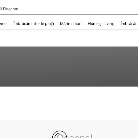
ii Elegante
and down arrow keys to navigate search Căutare recentă and Descoperire Căutar
emei
Îmbrăcăminte de plajă
Mărimi mari
Home și Living
Îmbrăcăm