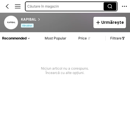
Căutare în magazin
KAPIBAL
Urmărește
Vânzător
Recommended
Most Popular
Price
Filtrare
Niciun articol nu a corespuns.
Încearcă cu alte opțiuni.