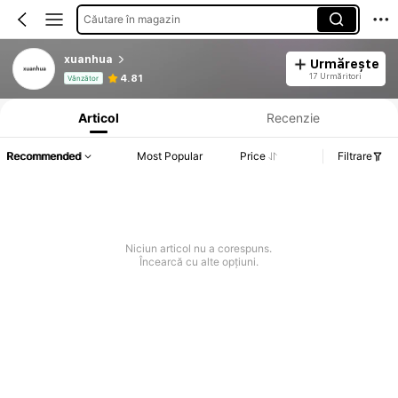
Căutare în magazin
xuanhua
Urmărește
Informații despre produs: Divulgarea prețului, detalii privind vânzările și stocul.
17 Urmăritori
4.81
Vânzător
Articol
Recenzie
Recommended
Most Popular
Price
Filtrare
Niciun articol nu a corespuns.
Încearcă cu alte opțiuni.