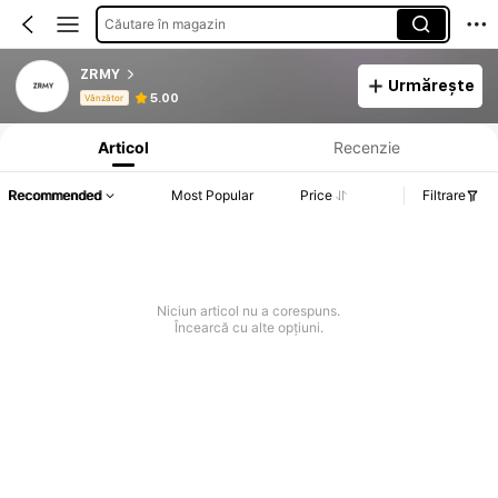
Căutare în magazin
ZRMY
Urmărește
Informații despre produs: Divulgarea prețului, detalii privind vânzările și stocul.
5.00
Vânzător
Articol
Recenzie
Recommended
Most Popular
Price
Filtrare
Niciun articol nu a corespuns.
Încearcă cu alte opțiuni.