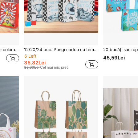
6/12/24 buc Pungi de hârtie colorate cu tematică de circ de carnaval, clovn, panglică, model de balon imprimat, potrivite pentru ziua de naștere, decorarea petrecerii de clasă, activități de carnaval în campus, ambalaje pentru cadouri
12/20/24 buc. Pungi cadou cu tematică de mașini de curse, diverse modele cu elemente de mașini de curse, potrivite pentru petreceri tematice, petreceri de întoarcere la școală, zile de naștere, cumpărături de afaceri, ambalaje pentru cadouri de petrecere, sezonul de întoarcere la școală, aplicabile pentru sărbători, evenimente, întâlniri cu colegii de clasă, petreceri de Crăciun și Halloween etc.
6 Left
45,59Lei
35,82Lei
35,90Lei
Cel mai mic pret