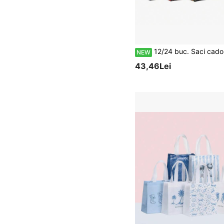
12/24 buc. Saci cadou reutilizabili din material nețesut cu temă Super City Hero, cu imprimeu pânză de păianjen și model păianjen, pentru ambalarea cadourilor la petreceri de zi de naștere, recompense școlare, depoz
NEW
43,46Lei