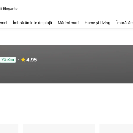
ii De Vară
and down arrow keys to navigate search Căutare recentă and Descoperire Căutar
emei
Îmbrăcăminte de plajă
Mărimi mari
Home și Living
Îmbrăcăm
4.95
Vânzător