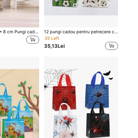
8/12 buc 21 * 15 * 8 cm Pungi cadou din hârtie kraft cu frunze și flori, pungi cadou seria cu imprimeu fluturi, pungi cadou reutilizabile, varietate de stiluri pentru ziua de naștere, petrecere, sărbători acasă
12 pungi cadou pentru petrecere cu tematică de fotbal, pungi pentru gustări de petrecere cu fotbal, pungi cadou din hârtie cu imprimeu de fotbal
39 Left
35,13Lei