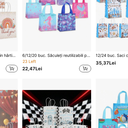
5/15 buc. Săculeți cadou din hârtie kraft cu imprimeu boem curcubeu și text "Thank You", potriviți pentru petreceri tematice, nunți, ambalare cadouri pentru petreceri de zi de naștere, decorațiuni și cadouri pentru petrecere bridal shower, cadouri pentru oaspeți
6/12/20 buc. Săculeți reutilizabili pentru petreceri cu tematică oceanică, din material nețesut, săculeți mici de cumpărături, săculeți pentru ambalare cadouri, multicolori, cu modele oceanice (căluț de mare, stea de mare), potriviți pentru nunți, sărbători, botezuri, zile de naștere, aniversări și cumpărături, geantă de plajă, design cu tematică oceanică, mâner rezistent, potriviți pentru Halloween
23 Left
35,37Lei
22,47Lei