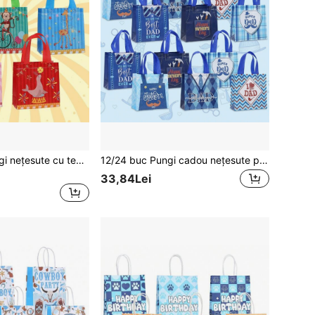
5/15/30 buc Pungi nețesute cu tema carnavalului de circ, pungi de cadou reutilizabile colorate cu imprimeuri cu animale de circ, potrivite pentru ziua de naștere a copiilor, decorare și depozitare a petrecerii de carnaval, suveniruri pentru sărbători, consumabile pentru petreceri cu tema circ
12/24 buc Pungi cadou nețesute pentru Ziua Tatălui, culori albastre asortate cu diverse imprimeuri cu modele de îmbrăcăminte pentru bărbați, potrivite pentru petreceri de Ziua Tatălui, ziua de naștere a tatălui, reuniune în familie, împachetare cadouri pentru tată, bunic, soț
33,84Lei