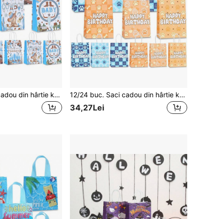
12/24 buc. Saci cadou din hârtie kraft albastră, stil Wild West, cu imprimeu Cowboy, Texas Ranger și Wanted Poster, pentru ambalare cadouri, potriviți pentru zi de naștere, decor atmosferic pentru reuniuni de familie, depozitare articole de camping și călătorii, ambalare cadouri de retur pentru petrecere de vară în stil cowboy
12/24 buc. Saci cadou din hârtie kraft, seria Animal Paw, cu model geometric minimalist imprimat albastru și portocaliu, pentru decorarea petrecerii de zi de naștere, potriviți pentru petreceri tematice cu animale de companie, adunări în aer liber, ambalare cadouri, La mulți ani
34,27Lei