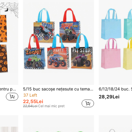
4/12/24 buc. Saci cadou pentru petrecere de Halloween, design minimalist negru și portocaliu, din hârtie kraft, cu imprimeu de dovleac, fantomă și bârfă, sacuri tip tote pentru atmosferă de petrecere de Halloween și zi de naștere, sacuri pentru cadouri și atenții, pentru Crăciun, toamnă și iarnă
5/15 buc sacoșe nețesute cu tematică de mașini de curse, sacoșe cadou cu imprimeu de camion monstru, potrivite pentru petreceri tematice, petreceri de întoarcere la școală, zile de naștere, cumpărături de afaceri, ambalaje pentru cadouri de petrecere, sezonul de întoarcere la școală, aplicabile pentru sărbători, evenimente, întâlniri cu colegii de clasă și diverse ocazii
37 Left
28,29Lei
22,55Lei
22,64Lei
Cel mai mic pret