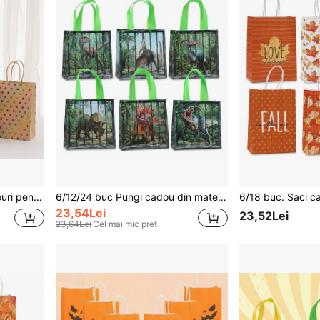
6/18/24 buc Pungi de cadouri pentru ziua de naștere, Pungi de hârtie kraft imprimate cu folie cu modele de fluturi/inimă/dungă/stele/puncte, potrivite pentru petrecere de ziua de naștere, reuniune de familie, aniversare, Ziua Îndrăgostiților, Ziua Mamei și alte ocazii
6/12/24 buc Pungi cadou din material textil nețesut cu imprimeu de dinozauri, Pungi reutilizabile cu mâner întărit, Pungi cadou pentru petreceri de ziua de naștere cu dinozauri, Pungi de depozitare și cumpărături
23,54Lei
23,52Lei
23,64Lei
Cel mai mic pret