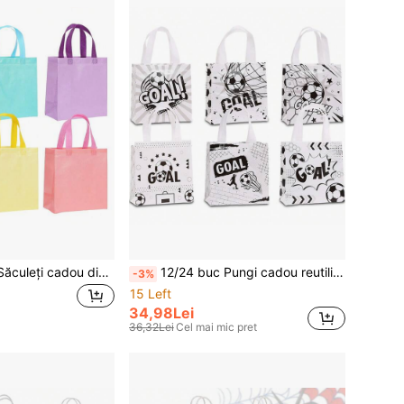
6/12/18/24 buc. Săculeți cadou din material netesut, culori macaron, disponibili în diverse culori uni, potriviți pentru petreceri de zi de naștere, nunți, săculeți pentru bomboane, ambalare pentru cumpărături de sărbători, săculeți tip tote cu fund pătrat, groși și rezistenți
12/24 buc Pungi cadou reutilizabile din material nețesut cu tematică de fotbal, imprimeu alb-negru cu model de fotbal, cu mânere, potrivite pentru petreceri de ziua de naștere cu fotbal, evenimente sportive, zile de naștere tematice, meciuri și recompense pentru clasă
-3%
15 Left
34,98Lei
36,32Lei
Cel mai mic pret