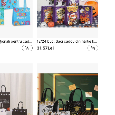
20 bucăți saci opționali pentru cadouri de petrecere cu desen animat, reutilizabili, cu temă oceanică, din material nețesut, cu mânere, pentru decorațiuni de petrecere cu tema ocean, vară, primăvară, petrecere de zi de naștere, baby shower, Anul Nou, Paște, absolvire, sezonul întoarcerea la școală, sacuri de cumpărături, plajă hawaiană
12/24 buc. Saci cadou din hârtie kraft mov, seria Halloween, cu imprimeu fantomă și felinar dovac, săcușe multifuncționale pentru ambalare cadouri, zi de naștere, decor pentru petrecere de Halloween, Ziua Reciunii, Crăciun, sacuri de cumpărături pentru petreceri
31,57Lei