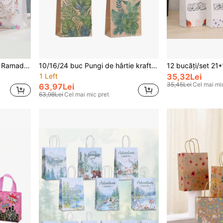
12 bucăți/set 23*22*11 CM Ramadan Crescent Moon & Star Pattern Festival Party Sacoșe de cadou din țesătură nețesă impermeabilă
10/16/24 buc Pungi de hârtie kraft seria florală, Pungi minimaliste cu imprimeu de frunze în stil pictat, Pungi de cadou personalizate, Cadouri de sărbători, Ambalaje de festival, Sărbători clasice, Pungi decorative, Mânere rezistente, Pungi de cadou de înaltă calitate, Pungi de cadou de sărbători, Pungi mici de cadou, Pungi de ziua de naștere
1 Left
35,32Lei
35,45Lei
Cel mai mi
63,97Lei
63,98Lei
Cel mai mic pret