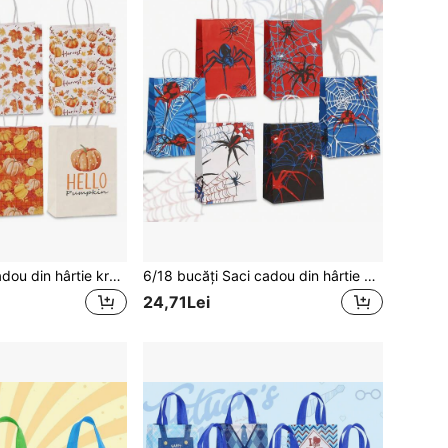
6/18 buc. Saci cadou din hârtie kraft din seria Thanksgiving, săcușe tip tote cu imprimeu portocaliu și crem, cu model de dovac și frunze de arțar, potrivite pentru zi de naștere, festivalul recoltei, celebrare de toamnă, ambalare cadouri de Crăciun, depozitare zilnică și cumpărături, stil cozy de toamnă
6/18 bucăți Saci cadou din hârtie kraft cu imprimeu tip pânză de păianjen, tema City Hero, schemă de culori roșu și albastru, sacuri tip tote minimaliste, potrivite pentru petreceri de zi de naștere, decor pentru petreceri de Halloween, ambalare cadouri, depozitare obiecte zilnice și cumpărături
24,71Lei