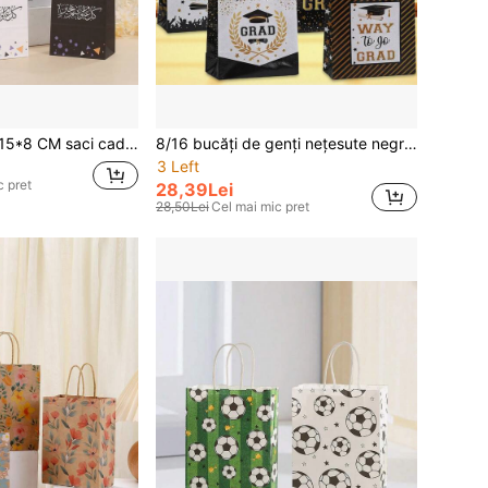
12 bucăți/set 21*15*8 CM saci cadou Eid Mubarak, saci pentru gustări cu bomboane pentru prăjituri, petrecere tematică Ramadan Ramadan, eveniment Eid Al-Fitr
8/16 bucăți de genți nețesute negre și aurii pentru absolvire, imprimate cu model de șepci de absolvire, pungi de ambalare cadou pentru sărbătoarea absolvirii, cadouri de petrecere, evenimente în campus, întâlniri cu colegii de clasă, depozitare a rechizitelor de absolvire
3 Left
c pret
28,39Lei
28,50Lei
Cel mai mic pret