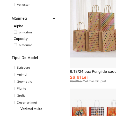
Poliester
Mărimea
Alpha
o marime
Capacity
o marime
Tipul De Model
Scrisoare
Animal
26,61Lei
26,62Lei
Cel mai mic pret
Geometric
Plante
Grafic
Desen animat
Vezi mai multe