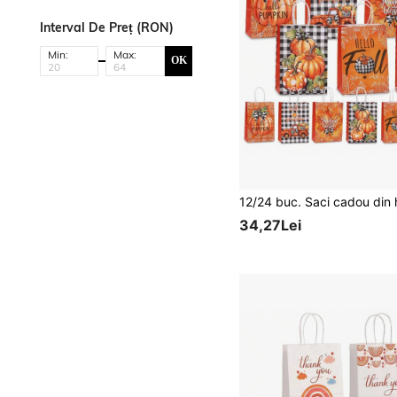
Interval De Preț (RON)
Min:
Max:
OK
34,27Lei