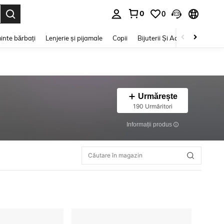
0
0
e. Press Enter to select.
inte bărbați
Lenjerie și pijamale
Copii
Bijuterii Și Accesorii
Frumu
Urmărește
190 Urmăritori
Informații produs