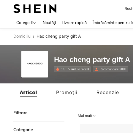
Roch
Use up 
Categorii
Noutăți
Livrare rapidă
Îmbrăcăminte pentru f
Domiciliu
Hao cheng party gift A
/
Hao cheng party gift A
5K+ Vândute recent
Recomandare 500+
Articol
Promoții
Recenzie
Filtrare
Mai mult
Categorie