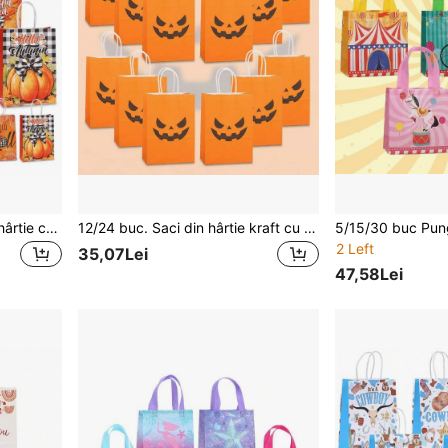
12/24 buc. Saci cadou din hârtie cu temă de Zi a Reciunii, stil rustic, negru și alb, cu model imprimat în carouri, dovac și frunze de arțar, potriviți pentru zi de naștere, celebrare de toamnă, festivalul recoltei, ambalare cadouri, ambalare cadouri de Crăciun, depozitare obiecte zilnice și cumpărături
12/24 buc. Saci din hârtie kraft cu imprimeu de dovac horror, portbagaje pliabile portocalii și negre de Halloween, potriviți pentru jocuri Trick or Treat, zile de naștere, petreceri costumate de Halloween, ambalare cadouri, depozitare obiecte și cumpărături
2 Left
35,07Lei
47,58Lei