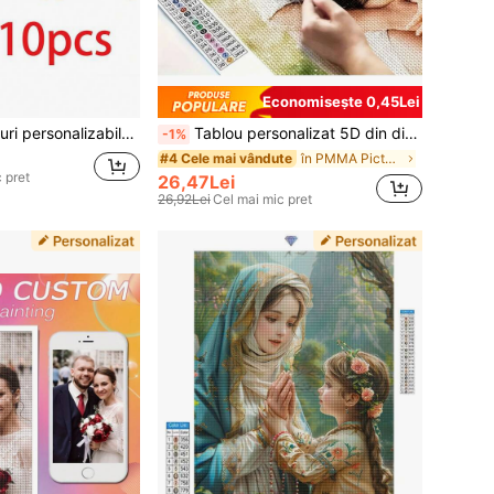
Economisește 0,45Lei
u se curăță profesional la uscat, perfectă pentru machiaj, penare, călătorii, cadou personalizat, cadou pentru domnișoară de onoare
Tablou personalizat 5D din diamante, transformare foto în diamant, găureală completă rotundă, imagine decorativă de înaltă definiție pentru living și dormitor, cadou de aniversare și zi de naștere
-1%
în PMMA Pictură cu diamante personalizată DIY
#4 Cele mai vândute
 pret
26,47Lei
26,92Lei
Cel mai mic pret