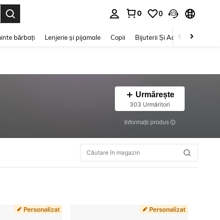
0
0
e. Press Enter to select.
inte bărbați
Lenjerie și pijamale
Copii
Bijuterii Și Accesorii
Frumu
Urmărește
303 Urmăritori
Informații produs