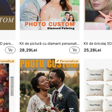
Kit de pictură cu diamant 5D personalizat, broderie rotundă cu strasuri personalizate, mozaic pe pânză DIY, cadou pentru decor de casă, pânză în ulei 40x50cm, forme rotunde de diamant, kituri de pictură cu diamant cu tematică portret pentru accesorii pentru adulți
Kit de pictură cu diamant personalizat 5D - Personalizați cu propria fotografie, pietre acrilice rotunde, broderie completă cu burghiu, set de artizanat DIY pentru decorul casei și cadouri, fotografie reală personalizată, pictură cu diamant DIY cadou lucrat manual, kit de artă pătrată rotundă 5D cu burghiu complet, mozaic de diamant decorare casă cadou suvenir
28,29Lei
25,28Lei