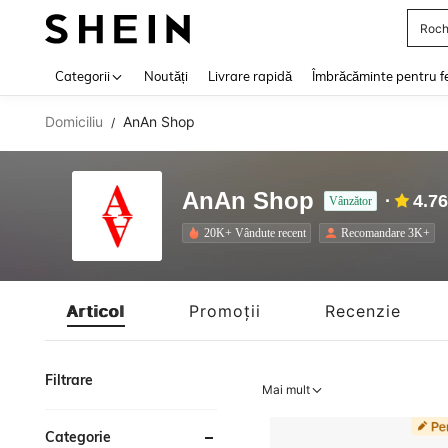
Roch
Use up 
Categorii
Noutăți
Livrare rapidă
Îmbrăcăminte pentru f
Domiciliu
AnAn Shop
/
AnAn Shop
4.76
Vânzător
20K+ Vândute recent
Recomandare 3K+
Articol
Promoții
Recenzie
Filtrare
Mai mult
Categorie