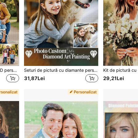
Kit de pictură cu diamant 5D personalizat - Fotografie personalizată cu diamant rotund, pietre colorate pe pânză acrilică, obiecte artizanale DIY pentru decorul casei, artă murală și cadouri unice, kit de pictură cu diamant 5D DIY personalizat - personalizează cu fotografia animalului tău de companie, diamante rotunde, perfect pentru decorul casei și cadouri unice de Ziua Recunoștinței și Ziua Îndrăgostiților
Seturi de pictură cu diamante personalizate pentru adulți, cu picturi cu diamante personalizate cu nume, picturi cu diamante cu design personalizat și modele exclusive. Seturi de pictură cu diamante 5D DIY personalizate., Artă cu diamante
31,87Lei
29,21Lei