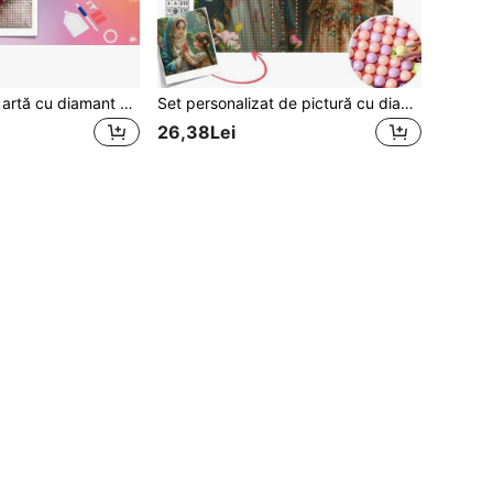
1 buc. Pictură de artă cu diamant DIY personalizată, mozaic cu diamant 5D, cu propria fotografie, personalizați kituri de imagini personalizate, forme de diamant pătrate și rotunde, pictură artistică, decorare pentru living și dormitor, imagine artistică
Set personalizat de pictură cu diamante 5D DIY pentru adulți, personalizabil cu fotografii private, diamante rotunde, dimensiune 11.8x11.8 inch/30x30 cm, include accesorii și cutie de depozitare cu suport pentru peniță
26,38Lei