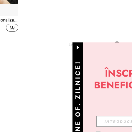
Kit pictură diamant 5D personalizat cu oameni, artă diamantată personalizată cu diamante rotunde complete, set DIY de mozaic și broderie pe pânză de înaltă calitate pentru decorul casei și păstrarea amintirilor, cadou unic personalizat
1
Un total de 1 pagini
OBȚINE OF. ZILNICE!