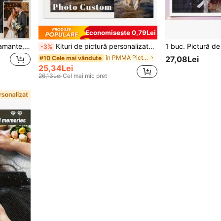
Economisește 0,79Lei
Pictură personalizată cu diamante, diamante complet pătrate/rotunde, aniversare de nuntă, personalizare fotografii personalizate, pictură personalizată cu diamante, cadou de Crăciun, kit de pictură 5D cu diamante - creați artă personalizată uimitoare cu diamante rotunde, surprindeți amintiri prețioase ale celor dragi și peisaje care îți taie respirația
Kituri de pictură personalizate 5D, artă cu diamante DIY personalizată cu propriile tale fotografii, forare completă pentru adulți, câine, prieteni, iubire, perfect pentru decorul camerei, decor de acasă personalizat cu artă cu diamante, întoarcere la școală, cadou personalizat, cadou unic, decor de perete
-3%
în PMMA Pictură cu diamante personalizată DIY
#10 Cele mai vândute
27,08Lei
25,34Lei
26,13Lei
Cel mai mic pret