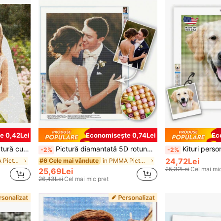
e 0,42Lei
Economisește 0,74Lei
Ec
ua Mamei, cadou de nuntă, cadou de zi de naștere, cadou de aniversare
Pictură diamantată 5D rotundă personalizată din fotografii, decor complet cu diamante pentru sufragerie, set de artă DIY cu broderie, mozaic decorativ pentru casă pentru adulți, cadou pentru sărbători și aniversare, cadou de casă nouă
Kituri personalizate de pictură cu diamante pentru adulți, artă cu diamante personalizată din fotografie și text pentru decorul casei, 드
-2%
-2%
24,72Lei
în PMMA Pictură cu diamante personalizată DIY
în PMMA Pictură cu diamante personalizată DIY
#6 Cele mai vândute
25,32Lei
Cel mai mic
25,69Lei
26,43Lei
Cel mai mic pret