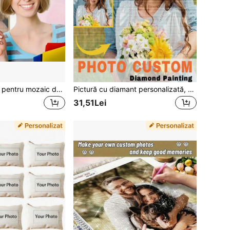
Kit de bricolaj 5D pentru mozaic de găurit complet - Personalizați cu fotografia dvs., diamante pătrate sau rotunde, pictură artistică cu diamant personalizat 927 Vândut Vândut de AZQSD Photo Custom Shop 4.8
Pictură cu diamant personalizată, artă cu diamant, fotografie privată personalizată, kituri de pictură cu diamant 5D pentru adulți, cadouri personalizate DIY pentru decor de perete acasă, diamant rotund/pătrat, pictură completă cu diamant 5D personalizată pentru adulți, artizanat, fotografie de cuplu, portret, kit de artă cu broderie rotundă DIY, creează-ți propria imagine cu stras, mozaic perfect, decor de casă
31,51Lei