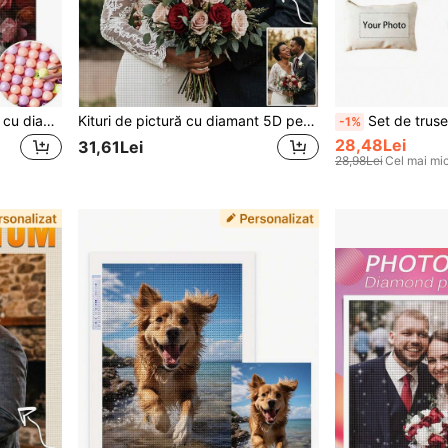
Set personalizat de pictură cu diamante pentru nuntă, cu peisaj floral și animal de companie, puzzle 5D DIY personalizat cu trandafiri și floarea-soarelui, cadou de aniversare pentru iubit
Kituri de pictură cu diamant 5D personalizate cu fotografie de familie, cadouri de vopsea artistică DIY personalizate pentru mama și tata, decorațiuni de perete pentru camera de acasă, burghiu rotund, kit de pictură cu diamant 5D personalizat - diamante rotunde cu burghiu complet, artizanat DIY pentru decor de perete acasă și cadou unic cu fotografia ta, kituri de pictură cu diamant pentru adulți, accesorii, depozitare pixuri, club
Set de truseuri personalizabile din pânză albă, geantă cu fermoar din pânză, se spală manual sa
-1%
28,48Lei
31,61Lei
28,98Lei
Cel mai mic