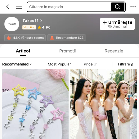
Căutare în magazin
Takeoff
Urmărește
710 Urmăritori
4.90
Vânzător
Informații despre produs: Divulgarea prețului, detalii privind vânzările și stocul.
4.8K Vândute recent
Recomandare 823
Articol
Promoții
Recenzie
Recommended
Most Popular
Price
Filtrare