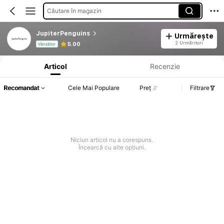
Căutare în magazin
JupiterPenguins
Urmărește
Informații despre produs: Divulgarea prețului, detalii privind vânzările și stocul.
2 Urmăritori
5.00
Vânzător
Articol
Recenzie
Recomandat
Cele Mai Populare
Preț
Filtrare
Niciun articol nu a corespuns.
Încearcă cu alte opțiuni.