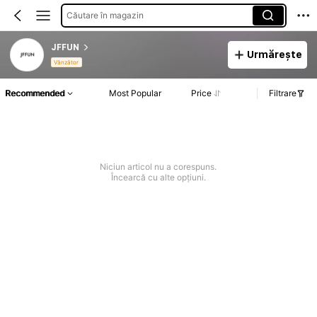
Căutare în magazin
JFFUN
Urmărește
Vânzător
Recommended
Most Popular
Price
Filtrare
Niciun articol nu a corespuns.
Încearcă cu alte opțiuni.