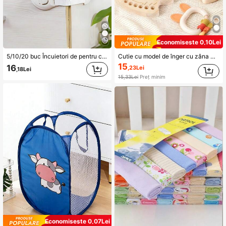
Economisește 0,10Lei
5/10/20 buc Încuietori de pentru copii, potrivite pentru sertare și dulapuri, ideale pentru petreceri pentru copii, decorațiuni interioare și cadouri, pot fi folosite pe dulapuri, sertare, frigidere, cu funcție anti-prindere, cadou excelent pentru nou-născuți
Cutie cu model de înger cu zâna măseluțelor - Suport pentru dinți cadou pentru botez, ziua de naștere și nou-născut, funcțională, decorativă, cu litere, la modă, modernă, colorată, drăguță, casual, personalizabilă, personalizată, unică, potrivită pentru întoarcerea la școală pentru fiu sau fiică
15
16
,23Lei
,18Lei
15,33Lei
Preț minim
Economisește 0,07Lei