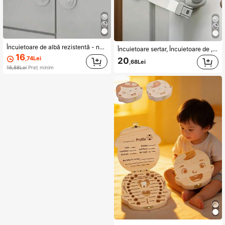
Încuietoare de albă rezistentă - nu necesită unelte, instalare adezivă, ușor de instalat, cu cheie și încuietoare cu combinație, potrivită pentru frigider, dulapuri, cameră de depozitare a alimentelor, electrocasnice de bucătărie - încuietoare de pentru ușă și încuietoare pentru dulap, încuietoare pentru frigider
Încuietoare sertar, Încuietoare de , Încuietoare sertar de protecție, Încuietoare multifuncțională anti-prindere, Încuietoare sertar toaletă, Încuietoare ușă dulap (pentru protecție), Acționare cu un singur buton, Instalare fără găurire, Încuietoare ușă multifuncțională anti-prindere, Încuietoare ușă frigider.
16
,74Lei
20
,68Lei
16,88Lei
Preț minim