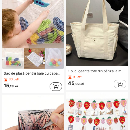
1 buc. geantă tote din pânză la modă, cu capacitate mare, funcționează și ca geantă pentru depozitare scutecuri pentru bebeluși/căptușeală pentru geantă de schimb, cu închidere cu fermoar și mai multe buzunare laterale, echipată cu bretele rezistente pentru umăr cu capacitate excelentă de susținere a greutății, capacitate extra mare, pentru laptop, cărți și alte obiecte esențiale pentru studenți, cadou excelent pentru baby shower, poate fi folosită ca geantă de depozitare pentru mașină, organizator de scutecuri pentru camera bebelușului sau geantă portabilă pentru depozitare scutecuri
Sac de plasă pentru baie cu capacitate mare, agățat cu ventuză, raft de drenaj cu uscare rapidă, sac de depozitare pentru baie, raft de depozitare pentru cadă, sacuri multifuncționale din plasă pentru depozitarea ușoară a accesoriilor de baie pentru bebeluși și copii mici
9 Left
30 Left
45
,92Lei
15
,13Lei