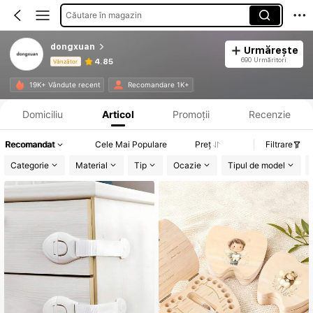
Căutare în magazin
dongxuan
Urmărește
690 Urmăritori
4.85
Vânzător
Informații despre produs: Divulgarea prețului, detalii privind vânzările și stocul.
19K+ Vândute recent
Recomandare 1K+
Domiciliu
Articol
Promoții
Recenzie
Recomandat
Cele Mai Populare
Preț
Filtrare
Categorie
Material
Tip
Ocazie
Tipul de model