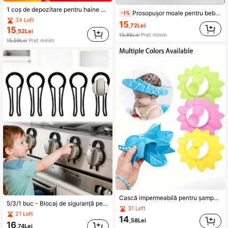
1 coș de depozitare pentru haine murdare, pliabil, mare, potrivit pentru creșă și organizarea jucăriilor, potrivit pentru depozitarea hainelor și jucăriilor pentru nou-născuți, coș de rufe pliabil din plasă, respirabil, robust, economisește spațiu, potrivit pentru spălarea hainelor și depozitarea articolelor pentru bebeluși, portabil, coș de călătorie pliabil din plasă
Prosopușor moale pentru bebeluși, prosop de baie pentru bebeluși, șervețele umede pentru copii pentru baie și hrănire - culoarea prosopului este trimisă aleatoriu (Notă: unele modele nu sunt afișate în fotografii)
-1%
34 Left
15
,72Lei
15
,52Lei
15,88Lei
Preț minim
15,59Lei
Preț minim
Cască impermeabilă pentru șampon pentru bebeluși, cască de duș cu protecție pentru urechi impermeabilă pentru copii, cască albastră pentru șampon și baie pentru bebeluși, material moale, cască de șampon impermeabilă și reglabilă, potrivită pentru băieți și fete, baie zilnică, tuns și protecție solară
5/3/1 buc - Blocaj de siguranță pentru butoane de aragaz cu gaz (non-universal), blocaj pentru butoane de aragaz, protecție pentru copii și animale de companie, siguranță pentru copii, blocaj anti-electric pentru butoane de aragaz pentru copii
31 Left
21 Left
14
,58Lei
16
,74Lei