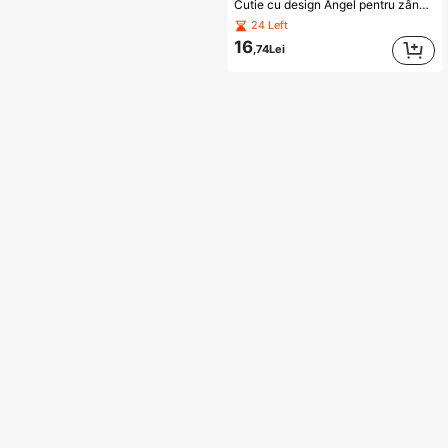
Cutie cu design Angel pentru zâna măseluțelor - Suport pentru dinți cadou pentru botez, ziua de naștere și nou-născut, funcțională, decorativă, cu litere, la modă, modernă, colorată, drăguță, casual, personalizabilă, personalizată, unică, potrivită pentru întoarcerea la școală pentru fiu sau fiică
24 Left
16
,74Lei