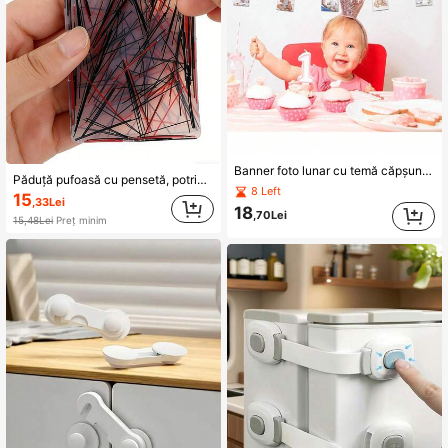
Banner foto lunar cu temă căpșuni - Banner lunar cu căpșuni dulci pentru prima aniversare, decorațiuni foto cu momente importante pentru afișarea fotografiilor de 12 luni, potrivit pentru petrecerea de prima aniversare cu temă căpșuni, decorațiuni pentru petrecerea de baby shower
Păduță pufoasă cu pensetă, potrivită pentru anxietate, ADHD și trichotilomanie, culori mixte, pentru eliberarea stresului, extensibilă, pentru întoarcerea la școală
8 Left
15
,33Lei
18
,70Lei
15,48Lei
Preț minim