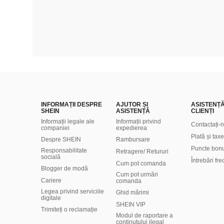
INFORMAȚII DESPRE
AJUTOR ȘI
ASISTENȚ
SHEIN
ASISTENȚĂ
CLIENȚI
Informații legale ale
Informații privind
Contactați-
companiei
expedierea
Plată și taxe
Despre SHEIN
Rambursare
Puncte bon
Responsabilitate
Retragere/ Retururi
socială
Întrebări fr
Cum pot comanda
Blogger de modă
Cum pot urmări
Cariere
comanda
Legea privind serviciile
Ghid mărimi
digitale
SHEIN VIP
Trimiteți o reclamație
Modul de raportare a
conținutului ilegal