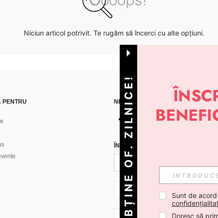
Niciun articol potrivit. Te rugăm să încerci cu alte opțiuni.
OBȚINE OF. ZILNICE!
Ă PENTRU
NE GĂSEȘTI PE
ne
us
ÎNREGISTREAZĂ-TE PENTRU A PRIMI
ecvente
RO + 40
Sunt de acord
confidențialita
Doresc să prim
RO + 40