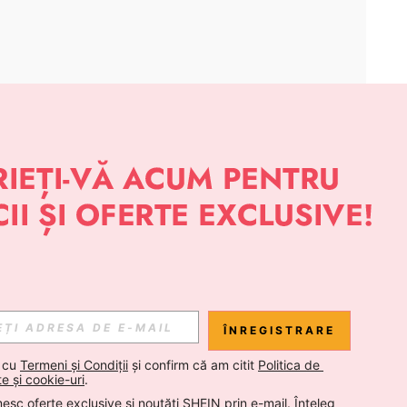
APLICAȚIE
 NOUTĂȚI DESPRE STIL DE LA SHEIN
Abonare
ÎNREGISTRARE
Abonare
 cu 
Termeni și Condiții
 și confirm că am citit 
Politica de 
te și cookie-uri
.
esc oferte exclusive și noutăți SHEIN prin e-mail. Înțeleg 
Abonare