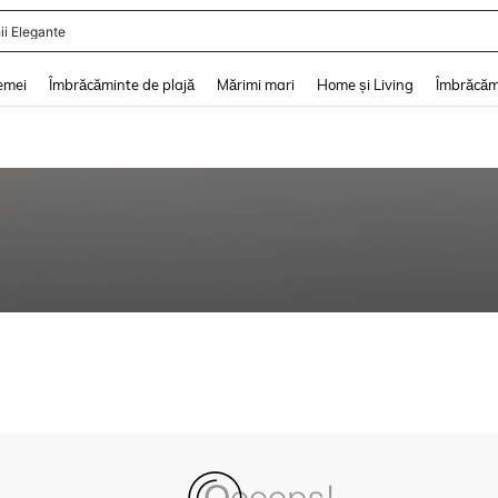
ii Elegante
and down arrow keys to navigate search Căutare recentă and Descoperire Căutar
emei
Îmbrăcăminte de plajă
Mărimi mari
Home și Living
Îmbrăcăm