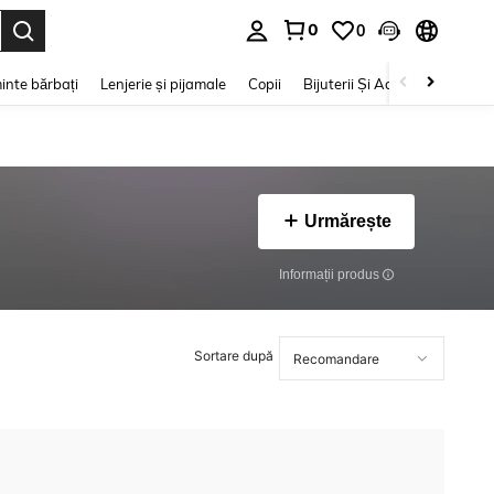
0
0
e. Press Enter to select.
inte bărbați
Lenjerie și pijamale
Copii
Bijuterii Și Accesorii
Frumu
Urmărește
Informații produs
Sortare după