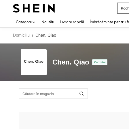
Roch
Use up 
Categorii
Noutăți
Livrare rapidă
Îmbrăcăminte pentru f
Domiciliu
Chen. Qiao
/
Chen. Qiao
Vânzător