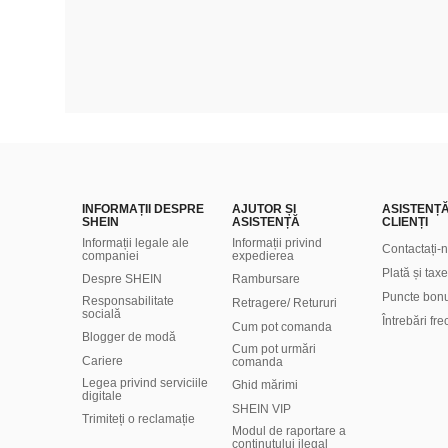
INFORMAȚII DESPRE
AJUTOR ȘI
ASISTENȚ
SHEIN
ASISTENȚĂ
CLIENȚI
Informații legale ale
Informații privind
Contactați-
companiei
expedierea
Plată și taxe
Despre SHEIN
Rambursare
Puncte bon
Responsabilitate
Retragere/ Retururi
socială
Întrebări fr
Cum pot comanda
Blogger de modă
Cum pot urmări
Cariere
comanda
Legea privind serviciile
Ghid mărimi
digitale
SHEIN VIP
Trimiteți o reclamație
Modul de raportare a
conținutului ilegal