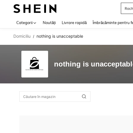
Roch
Use up 
Categorii
Noutăți
Livrare rapidă
Îmbrăcăminte pentru f
Domiciliu
nothing is unacceptable
/
nothing is unacceptabl