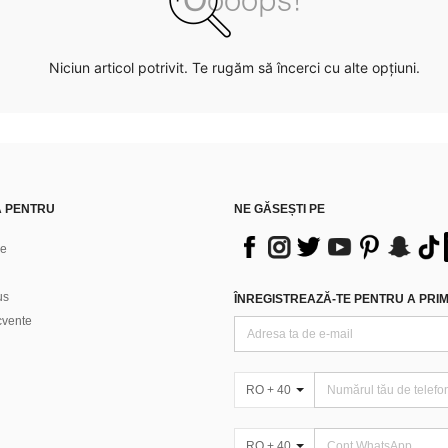
Niciun articol potrivit. Te rugăm să încerci cu alte opțiuni.
Ă PENTRU
NE GĂSEȘTI PE
ne
us
ÎNREGISTREAZĂ-TE PENTRU A PRIMI
ecvente
RO + 40
RO + 40