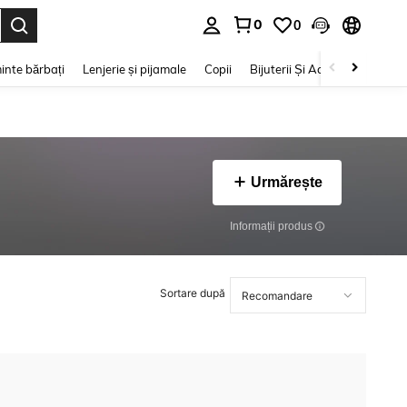
0
0
e. Press Enter to select.
inte bărbați
Lenjerie și pijamale
Copii
Bijuterii Și Accesorii
Frumu
Urmărește
Informații produs
Sortare după