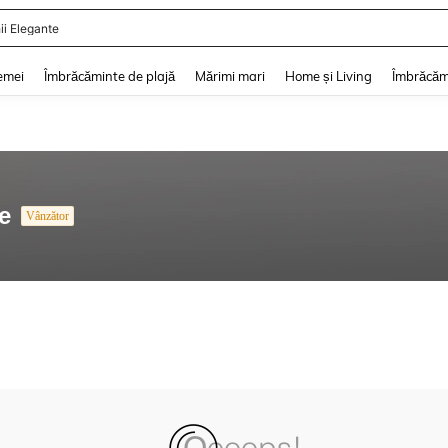
ii Elegante
and down arrow keys to navigate search Căutare recentă and Descoperire Căutar
emei
Îmbrăcăminte de plajă
Mărimi mari
Home și Living
Îmbrăcăm
e
Vânzător