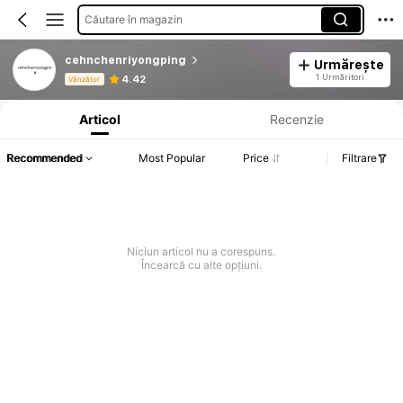
Căutare în magazin
cehnchenriyongping
Urmărește
Informații despre produs: Divulgarea prețului, detalii privind vânzările și stocul.
1 Urmăritori
4.42
Vânzător
Articol
Recenzie
Recommended
Most Popular
Price
Filtrare
Niciun articol nu a corespuns.
Încearcă cu alte opțiuni.