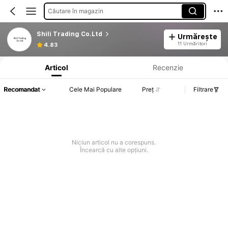
Căutare în magazin
Shili Trading Co.Ltd
Urmărește
Informații despre produs: Divulgarea prețului, detalii privind vânzările și stocul.
11 Urmăritori
4.83
Articol
Recenzie
Recomandat
Cele Mai Populare
Preț
Filtrare
Niciun articol nu a corespuns.
Încearcă cu alte opțiuni.