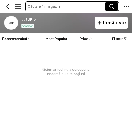
Căutare în magazin
LLZJF
Urmărește
Vânzător
Recommended
Most Popular
Price
Filtrare
Niciun articol nu a corespuns.
Încearcă cu alte opțiuni.