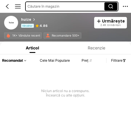
Căutare în magazin
huize
Urmărește
2.4K Urmăritori
4.86
Vânzător
Informații despre produs: Divulgarea prețului, detalii privind vânzările și stocul.
1K+ Vândute recent
Recomandare 500+
Articol
Recenzie
Recomandat
Cele Mai Populare
Preț
Filtrare
Niciun articol nu a corespuns.
Încearcă cu alte opțiuni.