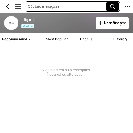
Căutare în magazin
lilige
Urmărește
Vânzător
Recommended
Most Popular
Price
Filtrare
Niciun articol nu a corespuns.
Încearcă cu alte opțiuni.