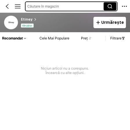
Căutare în magazin
Etiney
Urmărește
Vânzător
Recomandat
Cele Mai Populare
Preț
Filtrare
Niciun articol nu a corespuns.
Încearcă cu alte opțiuni.