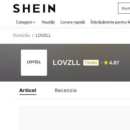
Roch
Use up 
Categorii
Noutăți
Livrare rapidă
Îmbrăcăminte pentru f
Domiciliu
LOVZLL
/
LOVZLL
4.87
Vânzător
Articol
Recenzie