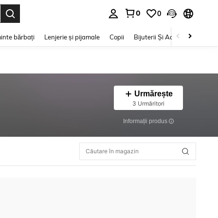
0
0
e. Press Enter to select.
inte bărbați
Lenjerie și pijamale
Copii
Bijuterii Și Accesorii
Frumu
Urmărește
3 Urmăritori
Informații produs