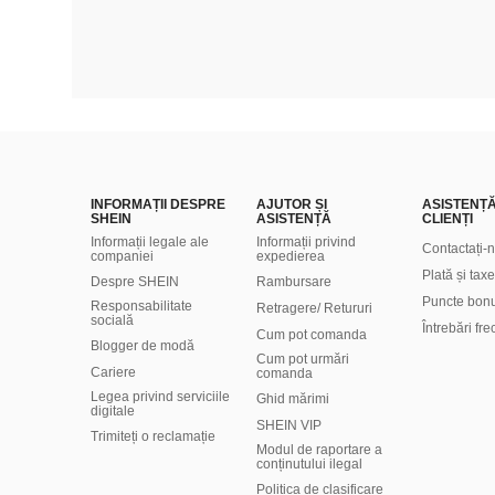
INFORMAȚII DESPRE
AJUTOR ȘI
ASISTENȚ
SHEIN
ASISTENȚĂ
CLIENȚI
Informații legale ale
Informații privind
Contactați-
companiei
expedierea
Plată și taxe
Despre SHEIN
Rambursare
Puncte bon
Responsabilitate
Retragere/ Retururi
socială
Întrebări fr
Cum pot comanda
Blogger de modă
Cum pot urmări
Cariere
comanda
Legea privind serviciile
Ghid mărimi
digitale
SHEIN VIP
Trimiteți o reclamație
Modul de raportare a
conținutului ilegal
Politica de clasificare