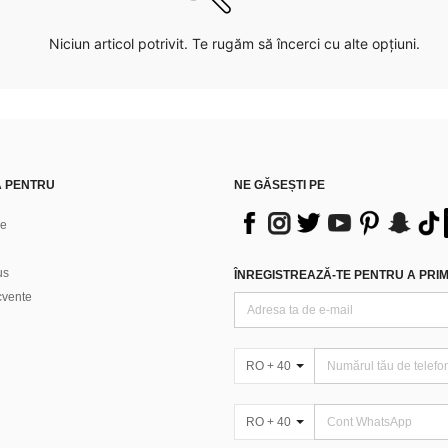
Niciun articol potrivit. Te rugăm să încerci cu alte opțiuni.
Ă PENTRU
NE GĂSEȘTI PE
ne
us
ÎNREGISTREAZĂ-TE PENTRU A PRIMI
ecvente
RO + 40
RO + 40