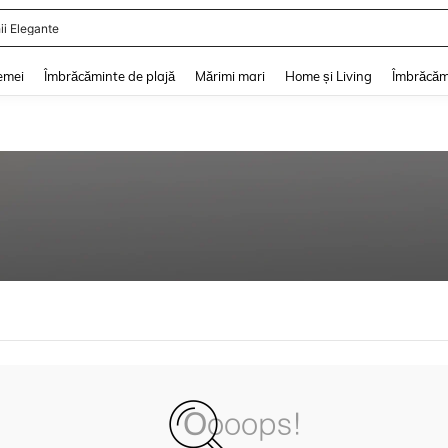
ii Elegante
and down arrow keys to navigate search Căutare recentă and Descoperire Căutar
emei
Îmbrăcăminte de plajă
Mărimi mari
Home și Living
Îmbrăcăm