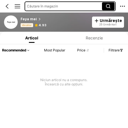
Căutare în magazin
Feya mei
Urmărește
Informații despre produs: Divulgarea prețului, detalii privind vânzările și stocul.
25 Urmăritori
4.93
Vânzător
Articol
Recenzie
Recommended
Most Popular
Price
Filtrare
Niciun articol nu a corespuns.
Încearcă cu alte opțiuni.