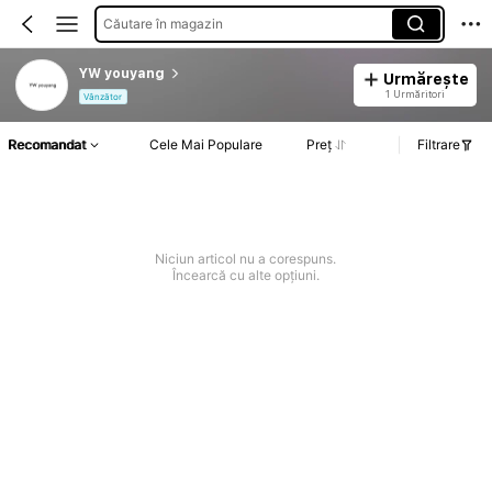
Căutare în magazin
YW youyang
Urmărește
1 Urmăritori
Vânzător
Recomandat
Cele Mai Populare
Preț
Filtrare
Niciun articol nu a corespuns.
Încearcă cu alte opțiuni.