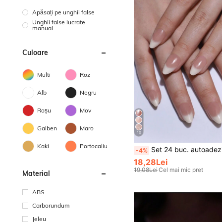
Apăsați pe unghii false
Unghii false lucrate
manual
Culoare
Multi
Roz
Alb
Negru
Roșu
Mov
Galben
Maro
10
Kaki
Portocaliu
Set 24 buc. autoadezive pentru unghii, formă scurtă migdală, manichiură french, ombre nude și alb lăptos, benzi pentru unghii press-on, include 1 bloc pilă pentr
-4%
18,28Lei
19,08Lei
Cel mai mic pret
Material
ABS
Carborundum
Jeleu