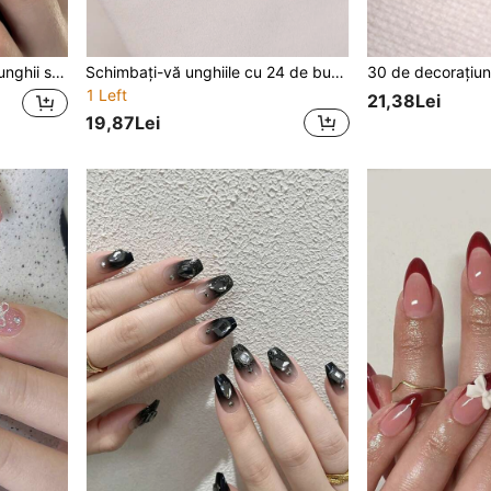
24 de bucăți de vârfuri de unghii scurte, în formă de migdală, de la negru la nud, vopsite treptat, pentru manichiură, 1 pilă de unghii, 1 ojă gel inclusă, unghii elegante și rafinate, accesorii pentru unghii
Schimbați-vă unghiile cu 24 de bucăți de vârfuri de unghii în formă de sicriu, nud natural, alb, potrivite pentru fete și femei, ținute zilnice, festivaluri, petreceri, cadou. Include 1 gel de jeleu, 1 tampon și 24 bucăți de vârfuri de unghii. Apăsați pe Nails Nail Supplies
1 Left
21,38Lei
19,87Lei