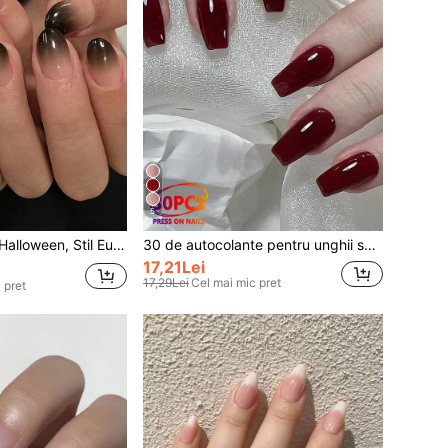
5
prin Dip, de culoare Nude până la Negru, Include Unelte pentru Unghii, 1 Foaie de Autocolante pentru Unghii și 1 Set de Unghii cu Gel Jelly
30 de autocolante pentru unghii scurte, în formă de sicriu, roșu cireș, culoare solidă, include 1 pilă de unghii și 1 sticlă de oja gel, set de îngrijire a unghiilor, unghii, consumabile
17,21Lei
17,29Lei
Cel mai mic pret
 pret