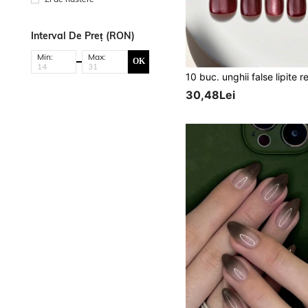
Interval De Preț (RON)
Min:
Max:
OK
30,48Lei