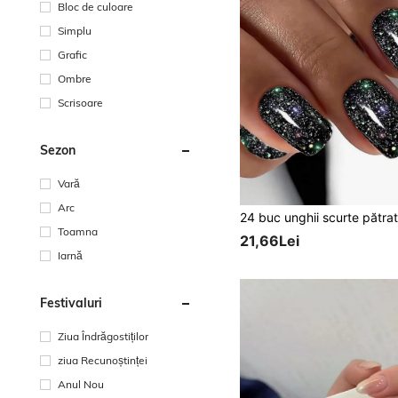
Bloc de culoare
Simplu
Grafic
Ombre
Scrisoare
Sezon
Vară
Arc
Toamna
21,66Lei
Iarnă
Festivaluri
Ziua Îndrăgostiților
ziua Recunoștinței
Anul Nou