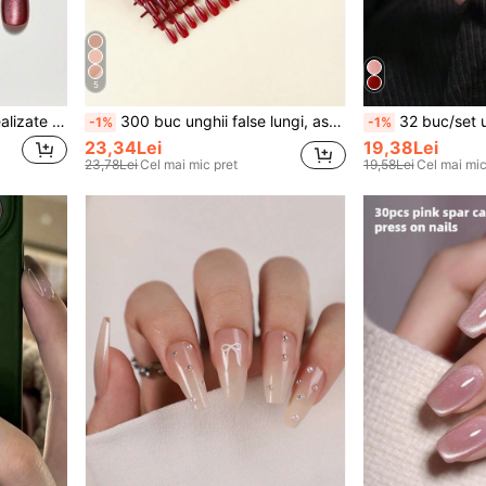
5
10 buc. unghii false lipite realizate manual, scurte, formă migdală, din gel moale, roșu-maro, efect ochi de pisică din mătase, pentru Ziua Îndrăgostiților, Crăciun, petreceri și purtare zilnică la birou, include 1 buc. bandă adezivă dublă față și 1 buc. pilă de unghii
300 buc unghii false lungi, ascuțite, culoare solidă, 10 buc unghii false, culoare solidă, autocolante pentru unghii DIY, pentru decorarea unghiilor, unghii artificiale prin presare, accesorii pentru unghii
32 buc/set unghii lungi pătrate, manichiură franceză mată roz solidă, unghii cu gel moale extra-gro
-1%
-1%
23,34Lei
19,38Lei
23,78Lei
Cel mai mic pret
19,58Lei
Cel mai mic