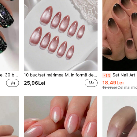
24 buc unghii scurte pătrate, 30 buc unghii lungi ascuțite, 30 buc unghii medii pătrate colorate, elegante pentru petreceri de fete, Halloween, oje cu sclipici asortate și benzi de unghii cu gel jeleu, accesorii pentru unghii
10 buc/set mărimea M, în formă de migdală, dulce și blând, lucrat manual, cu model de ochi de pisică și roz, cu 1 buc gel de jeleu și 1 buc bloc de tampon, presare pe unghii, consumabile pentru unghii
Set Nail Art Halloween, Stil European și American, 24 buc Unghii False Ovale Scurte Nude, Vopsite 
-1%
18,49Lei
25,96Lei
18,68Lei
Cel mai mic