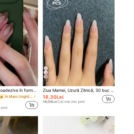
12
24 buc unghii autoadezive în formă de migdală maro, efect gradient tie-dye, include 1 pilă de unghii și 1 accesoriu pentru unghii cu gel
Ziua Mamei, Uzură Zilnică, 30 buc Unghii False Lungi, Ascuțite, Nude Ombre Albe, Vine cu 1 Pilă de Unghii și 1 Sticlă de Gel Jelly, Unghii Press-On, Accesorii pentru Manichiură
18,30Lei
în Maro Unghii false prin presare
te
18,38Lei
Cel mai mic pret
 pret