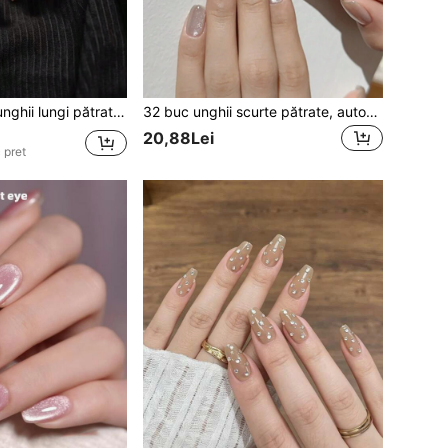
ase pentru fete/femei, potrivite pentru naveta, DIY, Crăciun, Anul Nou, include 1 împingător de cuticule și 1 adeziv față-verso pentru unghii
32 buc unghii scurte pătrate, autocolante ochi de pisică din sticlă argintie și albă, perlă artificială, 1 buc. lustruitor și 1 buc. gel jeleu inclus, accesorii pentru unghii
20,88Lei
 pret