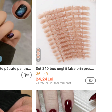
5
24 de unghii scurte pătrate pentru Halloween, unghii imprimate cu acoperire completă pentru fetița înstelată dulce, 10 unghii negre cu 14 autocolante pentru unghii cu model galaxie 9D lucrate manual, 1 pilă de unghii și 1 gel de unghii inclus, accesorii pentru unghii
Set 240 buc unghii false prin presare, 12 mărimi, formă scurtă de migdale, culoare nud lucioasă, ușor de lipit și îndepărtat, unghii false multifuncționale, culoare solidă, potrivite pentru manichiură DIY, consumabile pentru unghii
36 Left
24,24Lei
24,25Lei
Cel mai mic pret