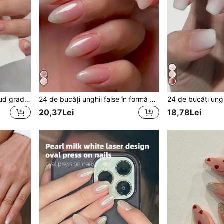
24 buc unghii false ovale nud gradient, 1 buc pilă de unghii și 1 buc bandă pentru unghii, set manichiură DIY accesorii unghii
24 de bucăți unghii false în formă de migdală, vopsite în stil francez, cu strasuri, include 1 buc gel de presare pentru unghii, consumabile pentru unghii
20,37Lei
18,78Lei