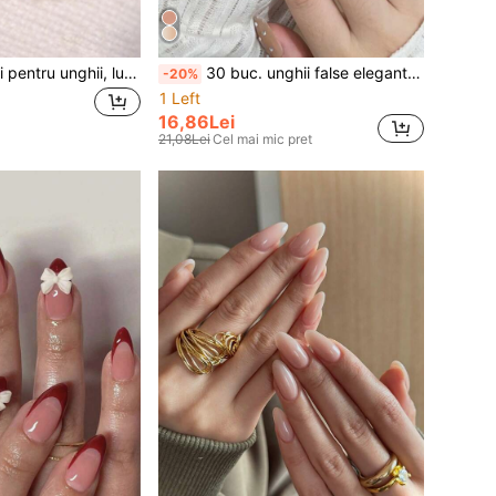
30 de decorațiuni pentru unghii, lucrate manual, în formă de pătrat, cu cristale roz dulci, ochi de pisică, cu 1 băț de răzuit și 1 bucată de gel de presare pentru unghii, accesorii pentru unghii
30 buc. unghii false elegante nude bej cu sclipici și stras, tip press-on, pătrate medii, lucioase și reutilizabile, potrivite pentru nuntă, întâlniri și purtare casual, cu 1 buc. adeziv tip jelly și 1 buc. pilă de unghii
-20%
1 Left
16,86Lei
21,08Lei
Cel mai mic pret