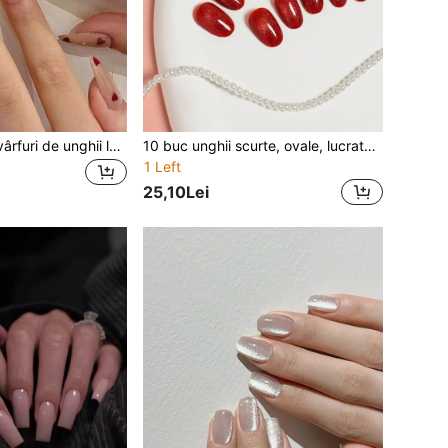
30 de bucăți de vârfuri de unghii lungi cu sclipici și stras, cu 1 bloc de finisaj și 1 gel de presă pe unghii, consumabile pentru unghii
10 buc unghii scurte, ovale, lucrate manual, cu presă, plăcuțe de unghii cu cristal roșu, model ochi de pisică, vârfuri de unghii roșii strălucitoare, potrivite pentru petrecere, nuntă sau purtare zilnică, include 1 buc gel de unghii și 1 buc pilă de unghii
1 Left
25,10Lei