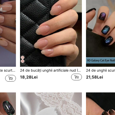
i pentru nail art, cu 1 buc. adeziv jelly și 1 buc. pilă de unghii
24 de bucăți unghii artificiale nud în formă de ovală, stil minimalist și elegant, kit unghii false japoneze, potrivite pentru purtarea zilnică a femeilor de birou, cu 1 instrument răzuitor și 1 autocolant cu gel pentru unghii, presare pe unghii, consumabile pentru unghii
18,28Lei
21,58Lei