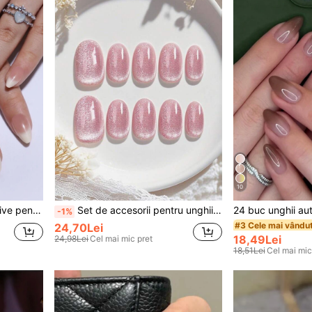
10
u unghii și 1 flacon de gel de unghii, stil Clean Girl
Set de accesorii pentru unghii lucrate manual, inclusiv 10 unghii ovale scurte, model ochi de pisică cu cristale roz, potrivite pentru fete, petreceri de Crăciun sau purtare zilnică, cu 1 autocolant din folie pentru unghii și 1 bandă pentru unghii
-1%
#3 Cele mai vându
24,70Lei
18,49Lei
24,98Lei
Cel mai mic pret
18,51Lei
Cel mai mic