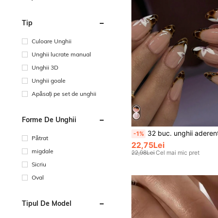
Tip
Culoare Unghii
Unghii lucrate manual
Unghii 3D
Unghii goale
Apăsați pe set de unghii
Forme De Unghii
32 buc. unghii aderente scurte tip migdală, Y2K retro, maro ciocolată cu imprimeu leopard, French tip cu floare albă, acoperire completă, potrivite pentru fete și femei, pentru uz zilnic, accesori
-1%
Pătrat
22,75Lei
migdale
22,98Lei
Cel mai mic pret
Sicriu
Oval
Tipul De Model