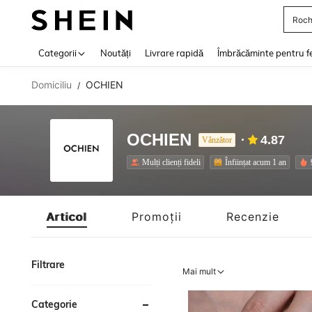
Roch
Use up 
Categorii
Noutăți
Livrare rapidă
Îmbrăcăminte pentru f
Domiciliu
OCHIEN
/
OCHIEN
4.87
Vânzător
Mulți clienți fideli
Înființat acum 1 an
Articol
Promoții
Recenzie
Filtrare
Mai mult
Categorie