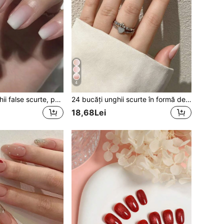
4
24 de bucăți unghii false scurte, pătrate, roz lăptos, mate, cu pilă tampon, 1 buc gel jeleu și 1 buc bandă adezivă față-verso, presare pe unghii, consumabile pentru unghii
24 bucăți unghii scurte în formă de migdală, pentru purtare zilnică, acoperire completă, manichiură franțuzească de la roz degradat la alb lăptos, cu 1 pilă de unghii și 1 gel de unghii
18,68Lei