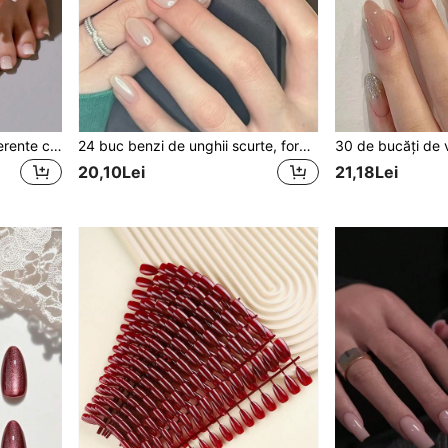
Set de 54 bucăți unghii aderente cu acoperire completă, crem alb cu gradient, pentru mâini și picioare, cu 1 pilă de unghii și 2 buffere bidirecționale, potrivite pentru fete și femei pentru o manichiură la modă
24 buc benzi de unghii scurte, formă ovală, elegante, minimaliste, electrolizate, alb perlat, Aurora, cu 1 bloc de lustruit unghii și 1 bandă de ojă cu gel, presă pe unghii, consumabile pentru unghii
20,10Lei
21,18Lei