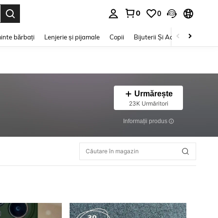
0
0
e. Press Enter to select.
inte bărbați
Lenjerie și pijamale
Copii
Bijuterii Și Accesorii
Frumu
Urmărește
23K Urmăritori
Informații produs