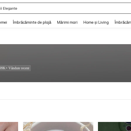
ii De Vară
and down arrow keys to navigate search Căutare recentă and Descoperire Căutar
emei
Îmbrăcăminte de plajă
Mărimi mari
Home și Living
Îmbrăcăm
99K+ Vândute recent