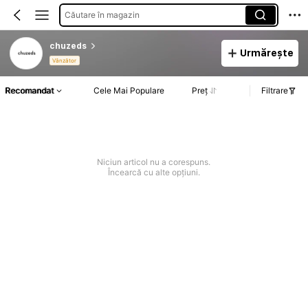
Căutare în magazin
chuzeds
Urmărește
Vânzător
Recomandat
Cele Mai Populare
Preț
Filtrare
Niciun articol nu a corespuns.
Încearcă cu alte opțiuni.