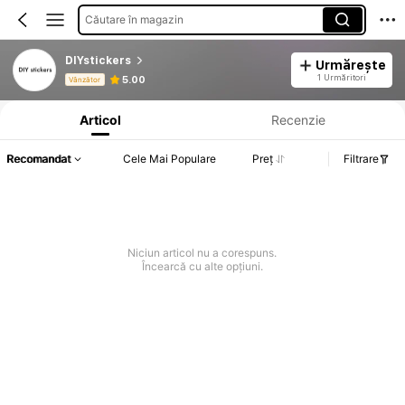
Căutare în magazin
DIYstickers
Urmărește
Informații despre produs: Divulgarea prețului, detalii privind vânzările și stocul.
1 Urmăritori
5.00
Vânzător
Articol
Recenzie
Recomandat
Cele Mai Populare
Preț
Filtrare
Niciun articol nu a corespuns.
Încearcă cu alte opțiuni.