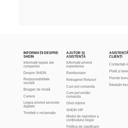
INFORMAȚII DESPRE
AJUTOR ȘI
ASISTENȚ
SHEIN
ASISTENȚĂ
CLIENȚI
Informații legale ale
Informații privind
Contactați-
companiei
expedierea
Plată și taxe
Despre SHEIN
Rambursare
Puncte bon
Responsabilitate
Retragere/ Retururi
socială
Întrebări fr
Cum pot comanda
Blogger de modă
Cum pot urmări
Cariere
comanda
Legea privind serviciile
Ghid mărimi
digitale
SHEIN VIP
Trimiteți o reclamație
Modul de raportare a
conținutului ilegal
Politica de clasificare