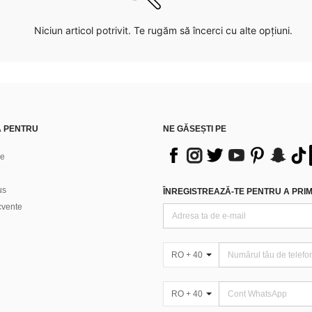
Niciun articol potrivit. Te rugăm să încerci cu alte opțiuni.
Ă PENTRU
NE GĂSEȘTI PE
ne
us
ÎNREGISTREAZĂ-TE PENTRU A PRIMI
ecvente
RO + 40
RO + 40