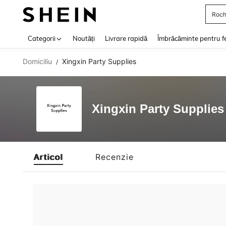
Roch
Use up 
Categorii
Noutăți
Livrare rapidă
Îmbrăcăminte pentru f
Domiciliu
Xingxin Party Supplies
/
Xingxin Party Supplies
Articol
Recenzie