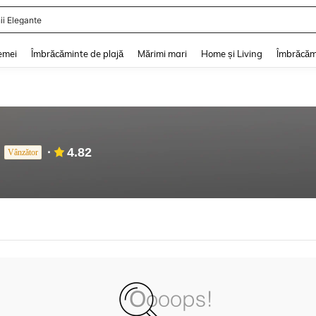
ii Elegante
and down arrow keys to navigate search Căutare recentă and Descoperire Căutar
emei
Îmbrăcăminte de plajă
Mărimi mari
Home și Living
Îmbrăcăm
4.82
Vânzător