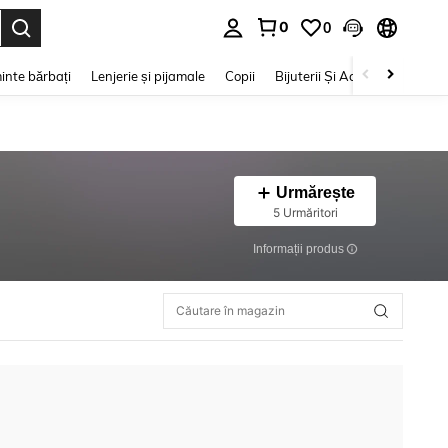
0
0
e. Press Enter to select.
inte bărbați
Lenjerie și pijamale
Copii
Bijuterii Și Accesorii
Frumu
Urmărește
5 Urmăritori
Informații produs