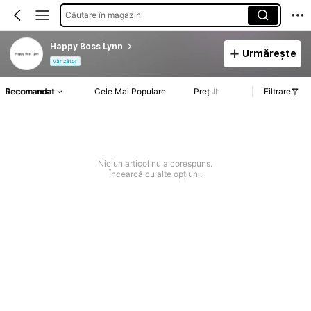
Căutare în magazin
Happy Boss Lynn
Urmărește
Vânzător
Recomandat
Cele Mai Populare
Preț
Filtrare
Niciun articol nu a corespuns.
Încearcă cu alte opțiuni.