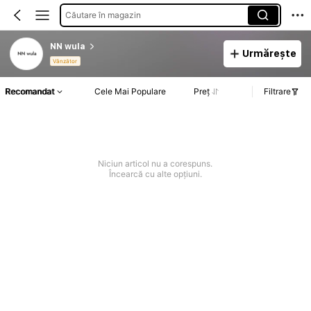
Căutare în magazin
NN wula
Urmărește
Vânzător
Recomandat
Cele Mai Populare
Preț
Filtrare
Niciun articol nu a corespuns.
Încearcă cu alte opțiuni.