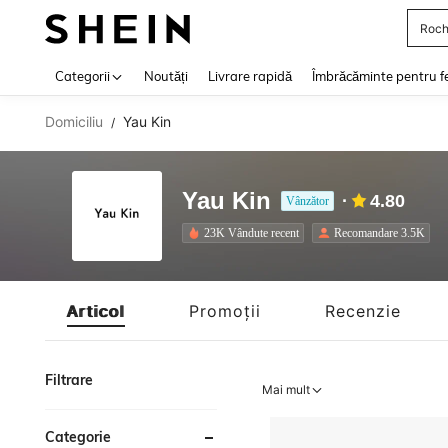
Roch
Use up 
Categorii
Noutăți
Livrare rapidă
Îmbrăcăminte pentru f
Domiciliu
Yau Kin
/
Yau Kin
4.80
Vânzător
23K Vândute recent
Recomandare 3.5K
Articol
Promoții
Recenzie
Filtrare
Mai mult
Categorie