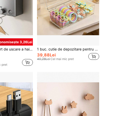
onomisește 3,26Lei
u uscător, cuier de rufe interior care economisește spațiu, organizator portabil pliabil pentru agățat, suport rezistent pentru dormitor și balcon
1 buc. cutie de depozitare pentru bijuterii din plastic lustruit, stil clasic, cu închidere tip snap - cutie organizatoare de birou transparentă, anti-praf și impermeabilă, pentru coliere, elastice, agrafe de păr și elastice pentru păr - potrivită și ca cutie de bijuterii de birou, organizator pentru cabluri, cutie pentru carduri mici și accesorii
39,88Lei
40,28Lei
Cel mai mic pret
 pret