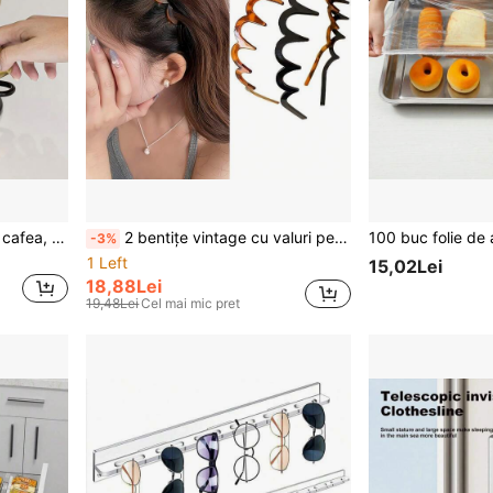
1 suport pentru capsule de cafea, organizator vertical pentru diverse capsule de cafea, economisește spațiu pe birou, acces convenabil. Potrivit pentru bucătăria de acasă, colțul de cafea, precum și cafenele, cămară de birou și multe altele, ajută la ordonarea capsulelor și la îmbunătățirea eficienței spațiale.
2 bentițe vintage cu valuri pentru femei - bentițe antiderapante, în formă de dinte, culoare carapace de broască țestoasă și negru - potrivite pentru purtare zilnică și de Ziua Îndrăgostiților, bentițe pentru purtare zilnică | Accesorii de păr cu valuri | Bentițe în formă de dinte, accesorii de păr
-3%
1 Left
15,02Lei
18,88Lei
19,48Lei
Cel mai mic pret