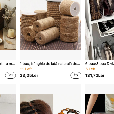
1 cutie de depozitare cu sertare multistrat, poate clasifica și depozita articole de papetărie, bijuterii, obiecte mici, partea de sus poate expune obiecte decorative. Potrivită pentru organizarea articolelor de papetărie pe birou, depozitarea cosmeticelor pe măsuța de toaletă, depozitarea obiectelor mici pe măsuța de cafea din sufragerie, stilul vintage combină depozitarea și decorarea, potrivită pentru organizarea biroului în spații mici.
1 buc, frânghie de iută naturală de 100 de metri - potrivită pentru grădinărit, meșteșuguri, decorațiuni artistice, ambalaje pentru cadouri, ambalaje, arte și decorațiuni de nuntă Panglici fine
22 Left
6 Left
23,05Lei
131,72Lei