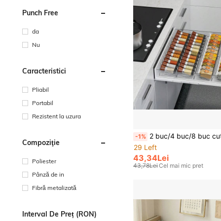
Punch Free
da
Nu
Caracteristici
Pliabil
Portabil
Rezistent la uzura
2 buc/4 buc/8 buc cutii de depozitare acrilice transparente pentru sertare cu condimente, 4 straturi - Set de 4 piese cutii organizatoare acrilice transparente pentru sertare cu condimente, organizator pentru rafturi de condimente 
-1%
Compoziţie
29 Left
43,34Lei
Poliester
43,78Lei
Cel mai mic pret
Pânză de in
Fibră metalizată
Interval De Preț (RON)