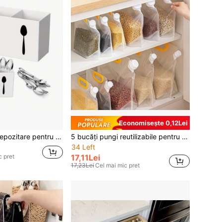
Economisește 0,12Lei
ganizator pentru tacamuri cu 3 compartimente, suport pentru ustensile din plastic usor de curatat, cutie mare de argintărie potrivită pentru uz casnic
5 bucăți pungi reutilizabile pentru depozitarea alimentelor cu guri de scurgere - etanșare la scurgere, la umiditate și etanșare pentru cereale, nuci, gustări, organizator de bucătărie esențial
34 Left
17,11Lei
c pret
17,23Lei
Cel mai mic pret