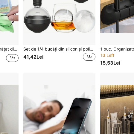
 sticlă, cârpe groase, moi și inodore, culori aleatorii
Set de 1/4 bucăți din silicon și policarbonat pentru gheață, potrivit pentru whisky, cocktail-uri și băuturi - set de 4 bucăți cu pâlnie 2-în-1 - matriță mare sferă de 2,4 inci pentru cuburi de gheață
13 Left
41,42Lei
15,53Lei