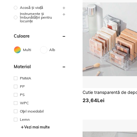
Acasă și viață
Instrumente și
îmbunătățiri pentru
locuințe
Culoare
Multi
Alb
Material
PMMA
PP
PS
23,64Lei
WPC
Oţel inoxidabil
Lemn
Vezi mai multe