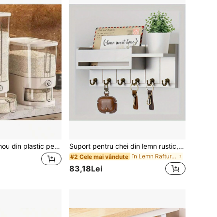
1 buc. Recipient nou din plastic pentru depozitarea orezului, sigilat etanș pentru cereale cu dozator, potrivit pentru depozitarea orezului în bucătărie, dozare măsurată cu o singură atingere, include cană și cutie repelentă pentru insecte, design în formă de pâlnie pentru a preveni înfundarea, fereastră transparentă pentru a verifica cantitatea rămasă, se potrivește depozitării pe blatul/colțul bucătăriei
Suport pentru chei din lemn rustic, montat pe perete, cu manager de corespondență și tavă, ușor de instalat, potrivit pentru camera de zi, bucătărie, chei și accesorii pentru agățat pe hol
în Lemn Rafturi de perete
#2 Cele mai vândute
83,18Lei