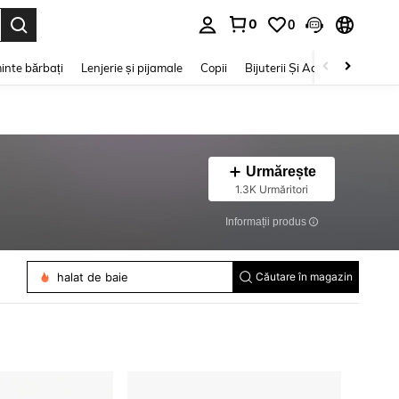
0
0
e. Press Enter to select.
inte bărbați
Lenjerie și pijamale
Copii
Bijuterii Și Accesorii
Frumu
Urmărește
1.3K Urmăritori
Informații produs
sfoară de grădină și legături răsucite
halat de baie
Căutare în magazin