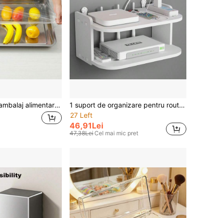
100 buc folie de ambalaj alimentară de unică folosință de calitate comercială, potrivită pentru restaurante și magazine de grătar - Dimensiune foarte mare, se potrivește cu boluri și farfurii standard, pentru exterior, camping
1 suport de organizare pentru router și WiFi, montat pe perete - Suport pentru gestionarea cablurilor pentru modem, set-top box și accesorii TV | Design decorativ de depozitare care economisește spațiu, ventilat | Instalare fără găurire, creează un aspect ordonat al casei/birouului, organizator practic
27 Left
46,91Lei
47,38Lei
Cel mai mic pret