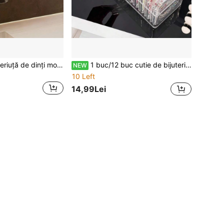
1 suport pentru periuță de dinți montat pe perete, fără găurire, cu recipient de clătire - organizator de pastă de dinți și periuță de dinți pentru baie, economisind spațiu, suport de depozitare multifuncțional pentru periuță de dinți, ruj, cosmetice etc.
1 buc/12 buc cutie de bijuterii din plastic transparent, decorare Nail Art, accesorii pentru brățări, colier, cercei, rezistentă la praf și umezeală, organizator de afișare a bijuteriilor
NEW
10 Left
14,99Lei