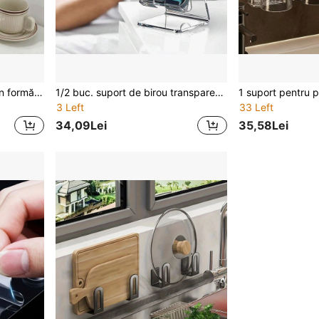
1 unitate de rafturi de colț în formă de evantai, raft de depozitare, raft de cărți, organizator de șampon și cosmetice pentru baie, accesoriu de baie, raft de afișare pentru decor acasă/birou, accesorii de baie
1/2 buc. suport de birou transparent din acril pentru telefon, ornament decorativ creativ, accesoriu esențial pentru binge-watching, încărcare convenabilă, design antiderapant, potrivit pentru mai multe scenarii
3 Left
33 Left
34,09Lei
35,58Lei