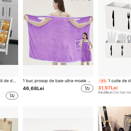
de bucătărie și depozitare pentru sertare (borcanele nu sunt incluse)
1 buc prosop de baie ultra-moale din microfibră, halat de baie super absorbant cu uscare rapidă și buzunare, fustă de baie pentru adulți din material tricotat cu tematică spațială, fustă de saună din fleece coral, prosop de baie cu decor de fundă, 100% poliester, fără parfum, fără parfum pentru femei, accesoriu de baie spa, decor de baie pentru vară, nuntă, casă, înapoi la școală
1 cutie de depozitare pentru vesela din acril, suport transparent pentru lingura si furculita, frumos or
-3%
31,97Lei
46,68Lei
33,28Lei
Cel mai mi