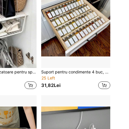
6 buc/8 buc Divizatoare pentru spațiu de depozitare haine, organizator de garderobă, depozitare în dulap, divizor pentru spațiu de dulap, raft de dulap, separator pentru haine, depozitare pentru genți, depozitare haine, divizor de raft, organizator de garderobă, paravan de cameră, accesorii de organizare și depozitare, poate depozita și organiza pulovere, șosete, pantaloni, blugi, lenjerie intimă etc., decor de dormitor, pentru întoarcerea la școală
Suport pentru condimente 4 buc, organizator stivuibil pentru borcane acrilice, depozitare sertare cu mai multe straturi, pentru dulap de bucătărie, sertar, raft, organizator și depozitare de bucătărie, accesoriu de bucătărie
25 Left
31,82Lei