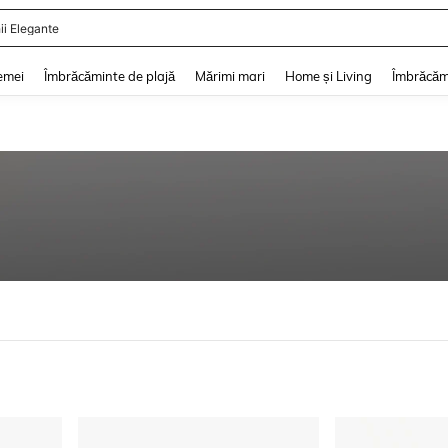
ii De Vară
and down arrow keys to navigate search Căutare recentă and Descoperire Căutar
emei
Îmbrăcăminte de plajă
Mărimi mari
Home și Living
Îmbrăcăm