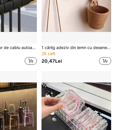
1 buc. Organizator de cablu autoadeziv cu clipsare, alb-negru, compatibil cu porturile C/Lightning/A, potrivit pentru smartphone, tabletă, laptop, căști, desktop și mașină, accesoriu de gestionare a cablurilor care economisește spațiu
1 cârlig adeziv din lemn cu desene animate, disponibil în modele drăguțe de pisică, iepure și alte modele, nu necesită găurire, poate agăța obiecte ușoare, cum ar fi haine, genți, coșuri mici. Potrivit pentru camera copiilor, holul de la intrare, dormitor, combină depozitarea și decorarea, cald și practic.
25 Left
20,47Lei