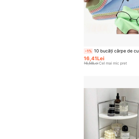
10 bucăți cârpe de curățat din microfibră ultrafine, potrivite pentru ochelari de vedere, lentile de cameră, ecrane pentru smartphone, figurine, bijuterii și articole din
-1%
16,41Lei
16,58Lei
Cel mai mic pret