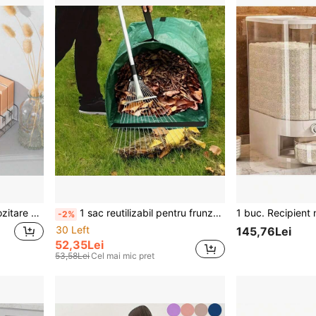
Cutie transparentă de depozitare a machiajului 1 buc/2 buc, organizator de birou detașabil pentru îngrijirea pielii, paletă de farduri de pleoape, pudră compactă, ruj, organizare de birou
1 sac reutilizabil pentru frunze de grădină, sac pentru frunze de gazon de curte, sac de gunoi de grădină în aer liber, sac de depozitare pentru frunze rezistent la coroziune, sac pentru deșeuri de grădină de capacitate mare
-2%
30 Left
145,76Lei
52,35Lei
53,58Lei
Cel mai mic pret