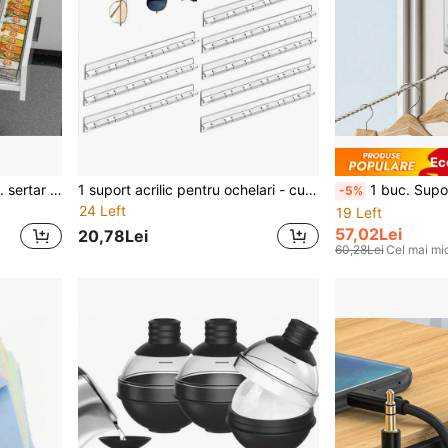
Ec
2 buc./4 buc./6 buc./8 buc. sertar de depozitare pentru condimente de bucătărie, poate depozita diverse condimente (cum ar fi sare, zahăr, condimente etc.) într-un mod organizat, design cu compartimentare transparentă pentru acces ușor și rapid, potrivit pentru bucătăriile de acasă, bucătăriile mici de restaurant etc., rezolvă problema condimentelor amestecate și a recuperării dificile, îmbunătățește eficiența gătitului
1 suport acrilic pentru ochelari - cutie elegantă pentru depozitarea ochelarilor, montată pe perete, 15 x 1,5 inci, design transparent, care economisește spațiu, instalare ușoară, potrivită pentru expunerea acasă/în magazin, depozitarea ochelarilor, excelentă pentru sufragerie, dormitor, apartament, petrecere de dezvăluire a sexului, perfectă pentru zile de naștere, nunți, petreceri, cadoul perfect pentru colegi, prieteni și familie, înapoi la școală
1 buc. Suport de uscare a hainelor reglabil cu sârmă din oțel inoxidabil, frânghie extensibilă pentr
-5%
24 Left
19 Left
57,02Lei
20,78Lei
60,28Lei
Cel mai mic