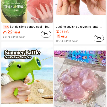
Set de slime pentru copii 110 ml, bicolor, cu căpșuni, super moale, cristalat, nu se lipește, se mărește în timpul jocului, jucărie anti-stres de strâns, pastă moale pufoasă, kit de lut, jucării pentru fete, set de slime de Crăciun, slime pufoasă, lut cu uscare la aer, squishy, putty, kit pentru preparare slime, squishies, jucării, accesorii pentru plastilină, instrumente pentru lut, umplutură pentru pungi de petrecere, cadouri pentru copii
Jucărie squish cu revenire lentă, handmade, în formă de lăbuță de pisică și capibara, curcubeu, din TPR, jucărie de strângere pentru eliberarea stresului, mic cadou pentru zi de naștere, Halloween, Crăciun, carnaval și petrecere
-4%
22
23 Left
,19Lei
19
,68Lei
23,17Lei
Preț minim
19,70Lei
Preț minim