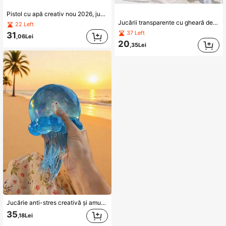
Pistol cu apă creativ nou 2026, jucărie cu apă în formă de Pea Shooter din pentru copii, esențial pentru joacă cu apă în exterior, piscină, plajă, curte și grădină, cadou mic pentru adunări de familie, petreceri de aniversare, Ziua Copiilor, Festivalul Dragon Boat, Ziua Națională, Crăciun, Anul Nou, Paște și Halloween, accesoriu pentru ieșiri părinte-copil, camping și bătălii cu apă, suvenir pentru activități de grădiniță, accesoriu pentru fotografii cu bebeluși, cadou mic de sărbătoare și aniversare pentru băieți și fete, jucărie pistol fals, pistol pentru glume, pistol realist, pistol de jucărie, pistol pentru adulți, pistol fals, pistol reversibil, jucărie cu apă pentru plajă de vară, mini lansator cu pulverizare de apă, cadou amuzant
Jucării transparente cu gheară de pisică, sclipici roz și albastru, jucării maleabile, pentru eliberarea stresului și anti-strivire, jucării tactile - cele mai bune cadouri pentru carnaval, Anul Nou, Cheese Nee Squishys, Doh Squishys, Cheese Squishies, joc educativ de puzzle pentru fete, absolvire
22 Left
37 Left
31
,06Lei
20
,35Lei
Jucărie anti-stres creativă și amuzantă de strâns, moale și squishy, pentru copii, băieți și fete, vară 2026, bilă fidget crocantă și moale, jucărie de strâns tip brânză, bomboană moale și meduză, cadou educațional pentru învățare timpurie, cadou pentru petrecere de zi de naștere, cadou surpriză DIY lucrat manual, pentru Eid Al-Adha, Ziua Independenței, Ziua Îndrăgostiților, Thanksgiving, Halloween, festival, petrecere în aer liber, pentru partajare în grup
35
,18Lei