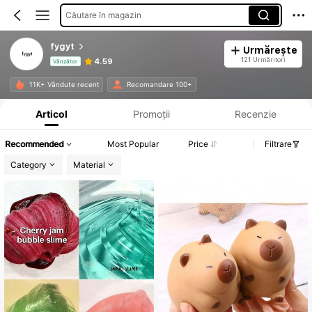
Căutare în magazin
fygyt
Urmărește
121 Urmăritori
4.59
Vânzător
Informații despre produs: Divulgarea prețului, detalii privind vânzările și stocul.
11K+ Vândute recent
Recomandare 100+
Articol
Promoții
Recenzie
Recommended
Most Popular
Price
Filtrare
Category
Material