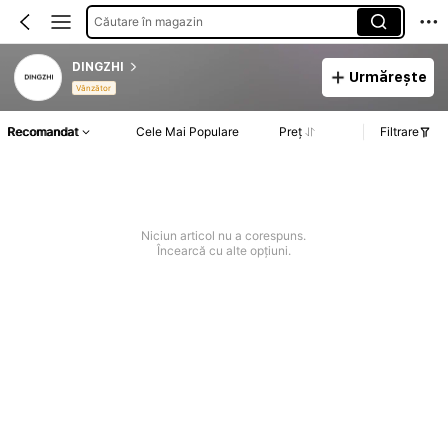
Căutare în magazin
DINGZHI
Urmărește
Vânzător
Recomandat
Cele Mai Populare
Preț
Filtrare
Niciun articol nu a corespuns.
Încearcă cu alte opțiuni.