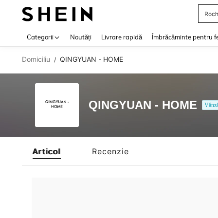
Roch
Use up 
Categorii
Noutăți
Livrare rapidă
Îmbrăcăminte pentru f
Domiciliu
QINGYUAN - HOME
/
QINGYUAN - HOME
Vânză
Articol
Recenzie