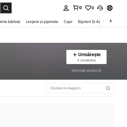
0
0
e. Press Enter to select.
inte bărbați
Lenjerie și pijamale
Copii
Bijuterii Și Accesorii
Frumu
Urmărește
3 Urmăritori
Informații produs