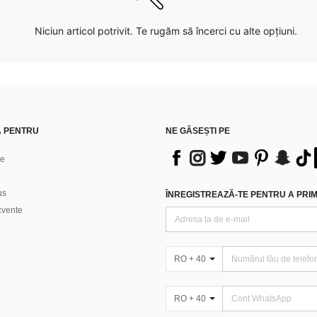
Niciun articol potrivit. Te rugăm să încerci cu alte opțiuni.
Ă PENTRU
NE GĂSEȘTI PE
ne
us
ÎNREGISTREAZĂ-TE PENTRU A PRIMI
ecvente
RO + 40
RO + 40