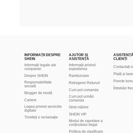
INFORMAȚII DESPRE
AJUTOR ȘI
ASISTENȚ
SHEIN
ASISTENȚĂ
CLIENȚI
Informații legale ale
Informații privind
Contactați-
companiei
expedierea
Plată și taxe
Despre SHEIN
Rambursare
Puncte bon
Responsabilitate
Retragere/ Retururi
socială
Întrebări fr
Cum pot comanda
Blogger de modă
Cum pot urmări
Cariere
comanda
Legea privind serviciile
Ghid mărimi
digitale
SHEIN VIP
Trimiteți o reclamație
Modul de raportare a
conținutului ilegal
Politica de clasificare