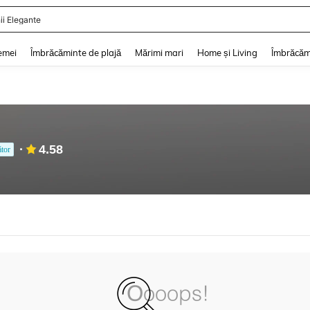
ii Elegante
and down arrow keys to navigate search Căutare recentă and Descoperire Căutar
emei
Îmbrăcăminte de plajă
Mărimi mari
Home și Living
Îmbrăcăm
4.58
tor