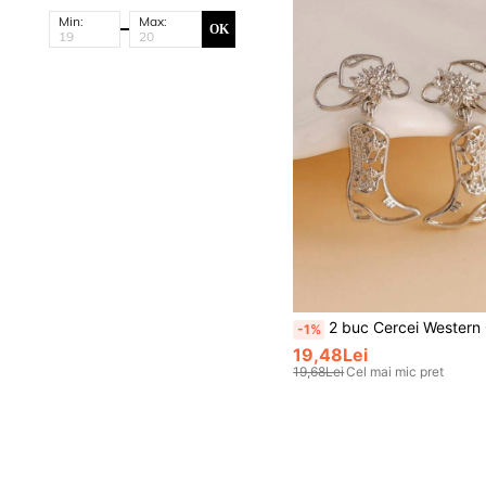
Min:
Max:
OK
2 buc Cercei Western Cowboy Hollow Boot, la modă și unici pentru purtare
-1%
19,48Lei
19,68Lei
Cel mai mic pret