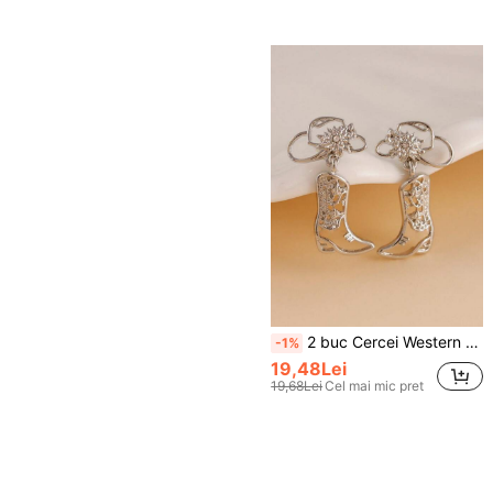
2 buc Cercei Western Cowboy Hollow Boot, la modă și unici pentru purtare zilnică și festivaluri
-1%
19,48Lei
19,68Lei
Cel mai mic pret