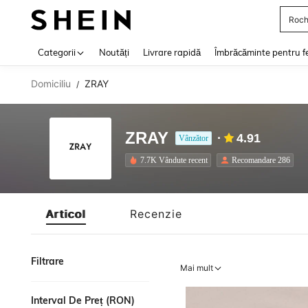
Roch
Use up 
Categorii
Noutăți
Livrare rapidă
Îmbrăcăminte pentru f
Domiciliu
ZRAY
/
ZRAY
4.91
Vânzător
7.7K Vândute recent
Recomandare 286
Articol
Recenzie
Filtrare
Mai mult
Interval De Preț (RON)