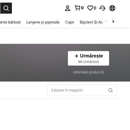
0
0
e. Press Enter to select.
inte bărbați
Lenjerie și pijamale
Copii
Bijuterii Și Accesorii
Frumu
Urmărește
96 Urmăritori
Informații produs