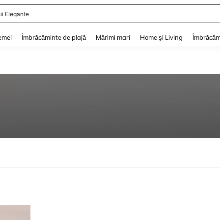
ii Elegante
and down arrow keys to navigate search Căutare recentă and Descoperire Căutar
emei
Îmbrăcăminte de plajă
Mărimi mari
Home și Living
Îmbrăcăm