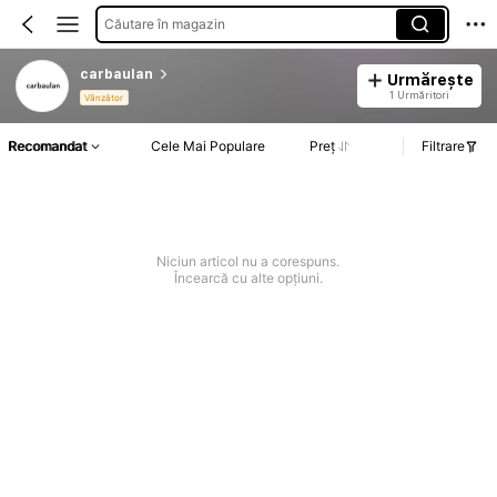
Căutare în magazin
carbaulan
Urmărește
1 Urmăritori
Vânzător
Recomandat
Cele Mai Populare
Preț
Filtrare
Niciun articol nu a corespuns.
Încearcă cu alte opțiuni.