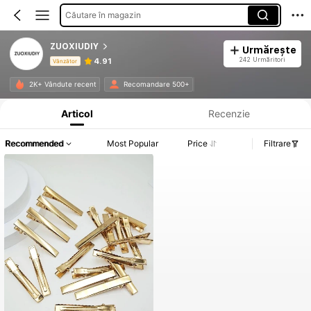
Căutare în magazin
ZUOXIUDIY
Urmărește
242 Urmăritori
4.91
Vânzător
Informații despre produs: Divulgarea prețului, detalii privind vânzările și stocul.
2K+ Vândute recent
Recomandare 500+
Articol
Recenzie
Recommended
Most Popular
Price
Filtrare