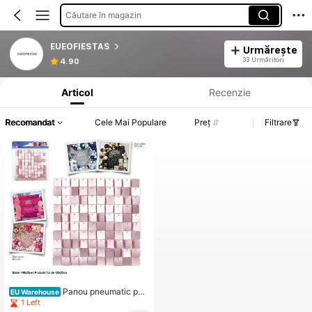
Căutare în magazin
EUEOFIESTAS
Urmărește
Informații despre produs: Divulgarea prețului, detalii privind vânzările și stocul.
33 Urmăritori
4.90
Articol
Recenzie
Recomandat
Cele Mai Populare
Preț
Filtrare
Panou pneumatic pătr
EU Warehouse
at mat, clin pneumatic cu paiete, pe
1 Left
rete de fundal cu paiete pentru petr