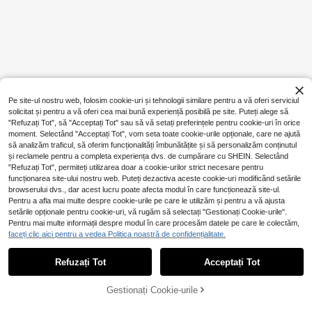
Pe site-ul nostru web, folosim cookie-uri și tehnologii similare pentru a vă oferi serviciul
solicitat și pentru a vă oferi cea mai bună experiență posibilă pe site. Puteți alege să
"Refuzați Tot", să "Acceptați Tot" sau să vă setați preferințele pentru cookie-uri în orice
moment. Selectând "Acceptați Tot", vom seta toate cookie-urile opționale, care ne ajută
să analizăm traficul, să oferim funcționalități îmbunătățite și să personalizăm conținutul
și reclamele pentru a completa experiența dvs. de cumpărare cu SHEIN. Selectând
"Refuzați Tot", permiteți utilizarea doar a cookie-urilor strict necesare pentru
funcționarea site-ului nostru web. Puteți dezactiva aceste cookie-uri modificând setările
browserului dvs., dar acest lucru poate afecta modul în care funcționează site-ul.
Pentru a afla mai multe despre cookie-urile pe care le utilizăm și pentru a vă ajusta
setările opționale pentru cookie-uri, vă rugăm să selectați "Gestionați Cookie-urile".
Pentru mai multe informații despre modul în care procesăm datele pe care le colectăm,
faceți clic aici pentru a vedea Politica noastră de confidențialitate.
Refuzați Tot
Acceptați Tot
Gestionați Cookie-urile