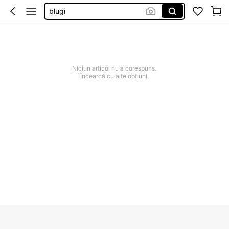
blugi
costum de baie
rochie
blugi femei
Niciun articol nu a corespuns.
rochii elegante de nunta
Încearcă cu alte opțiuni.