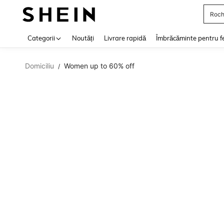
Roch
Use up 
Categorii
Noutăți
Livrare rapidă
Îmbrăcăminte pentru f
Domiciliu
Women up to 60% off
/