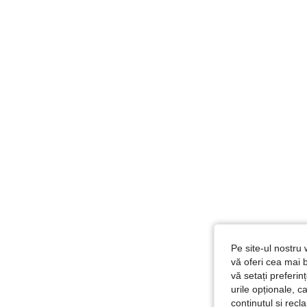
Pe site-ul nostru 
vă oferi cea mai b
vă setați preferi
urile opționale, c
conținutul și rec