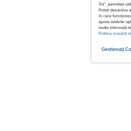
Tot", permiteți ut
Puteți dezactiva 
în care funcționea
ajusta setările op
multe informații 
Politica noastră d
Gestionați Co