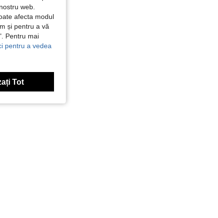
 nostru web.
poate afecta modul
ăm și pentru a vă
e". Pentru mai
ici pentru a vedea
ați Tot