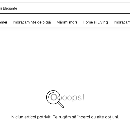
ii Elegante
and down arrow keys to navigate search Căutare recentă and Descoperire Căutar
emei
Îmbrăcăminte de plajă
Mărimi mari
Home și Living
Îmbrăcăm
Niciun articol potrivit. Te rugăm să încerci cu alte opțiuni.