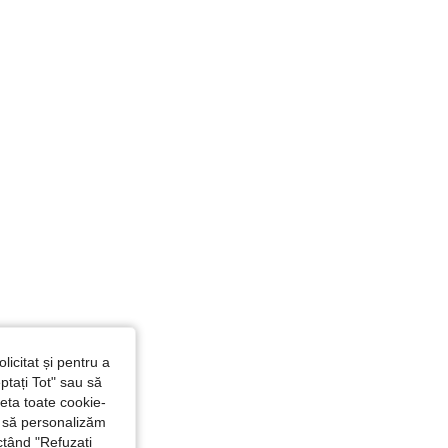
licitat și pentru a
ptați Tot" sau să
seta toate cookie-
și să personalizăm
ctând "Refuzați