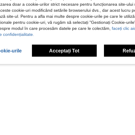
ilizarea doar a cookie-urilor strict necesare pentru funcționarea site-ului
aceste cookie-uri modificând setările browserului dvs., dar acest lucru 
ză site-ul. Pentru a afla mai multe despre cookie-urile pe care le utiliz
ționale pentru cookie-uri, vă rugăm să selectați "Gestionați Cookie-uril
despre modul în care procesăm datele pe care le colectăm,
faceți clic a
e confidențialitate.
okie-urile
Acceptați Tot
Refuz