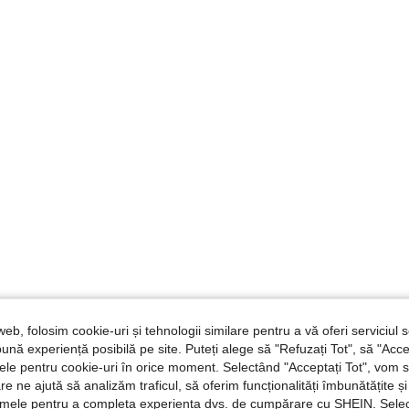
web, folosim cookie-uri și tehnologii similare pentru a vă oferi serviciul so
ună experiență posibilă pe site. Puteți alege să "Refuzați Tot", să "Acce
nțele pentru cookie-uri în orice moment. Selectând "Acceptați Tot", vom 
are ne ajută să analizăm traficul, să oferim funcționalități îmbunătățite 
lamele pentru a completa experiența dvs. de cumpărare cu SHEIN. Sele